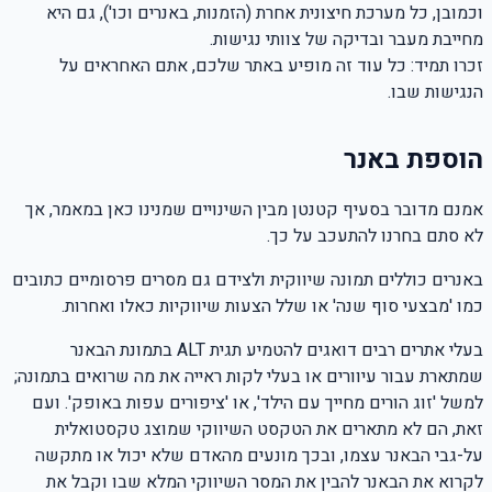
וכמובן, כל מערכת חיצונית אחרת (הזמנות, באנרים וכו'), גם היא
מחייבת מעבר ובדיקה של צוותי נגישות.
זכרו תמיד: כל עוד זה מופיע באתר שלכם, אתם האחראים על
הנגישות שבו.
הוספת באנר
אמנם מדובר בסעיף קטנטן מבין השינויים שמנינו כאן במאמר, אך
לא סתם בחרנו להתעכב על כך.
באנרים כוללים תמונה שיווקית ולצידם גם מסרים פרסומיים כתובים
כמו 'מבצעי סוף שנה' או שלל הצעות שיווקיות כאלו ואחרות.
בעלי אתרים רבים דואגים להטמיע תגית ALT בתמונת הבאנר
שמתארת עבור עיוורים או בעלי לקות ראייה את מה שרואים בתמונה;
למשל 'זוג הורים מחייך עם הילד', או 'ציפורים עפות באופק'. ועם
זאת, הם לא מתארים את הטקסט השיווקי שמוצג טקסטואלית
על-גבי הבאנר עצמו, ובכך מונעים מהאדם שלא יכול או מתקשה
לקרוא את הבאנר להבין את המסר השיווקי המלא שבו וקבל את