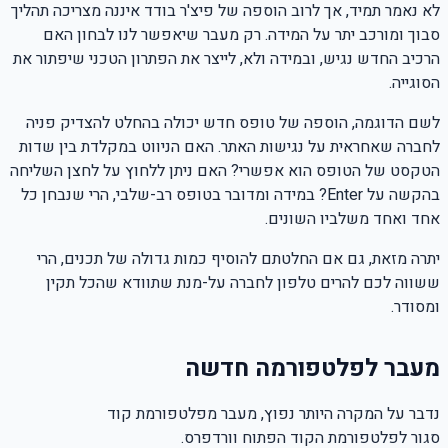
לא נאמר תמיד, אך לרוב הוספה של פיצ'ר בודד איננה מצריכה תהליך
סבוך ומורכב יתר על המידה. רק מעבר שיאפשר לנו לבחון האם
הרכיב החדש נגיש, ובמידה ולא, לייצר את הפתרון הטכני שיפתור את
הסוגייה.
לשם הדוגמה, הוספה של טופס חדש יכולה בהחלט להצדיק פניה
לחברה שאחראית על נגישות האתר. האם הניווט במקלדת בין שדות
הטקסט של הטופס הוא אפשרי? האם ניתן ללחוץ על לחצן השליחה
בהקשה על Enter? במידה ומדובר בטופס רב-שלבי, הרי שנבחן כל
אחד ואחד משלביו השונים.
יתרה מזאת, גם אם החלטתם להוסיף כמות גדולה של תכנים, הרי
ששווה לכם להרים טלפון לחברה על-מנת שתוודא שהכל תקין
ומסודר.
מעבר לפלטפורמה חדשה
נדבר על המקרה היותר נפוץ, מעבר מפלטפורמת קוד
סגור לפלטפורמת הקוד הפתוח וורדפרס.