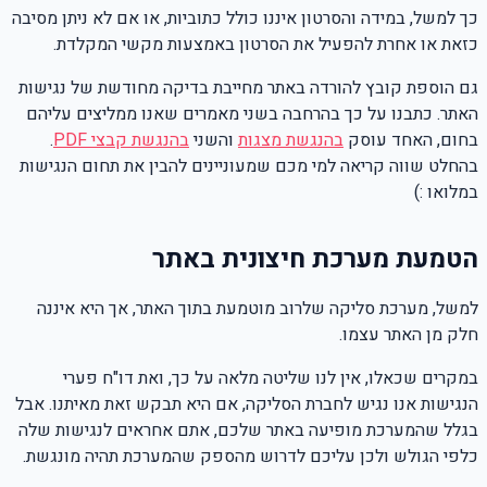
כך למשל, במידה והסרטון איננו כולל כתוביות, או אם לא ניתן מסיבה
כזאת או אחרת להפעיל את הסרטון באמצעות מקשי המקלדת.
גם הוספת קובץ להורדה באתר מחייבת בדיקה מחודשת של נגישות
האתר. כתבנו על כך בהרחבה בשני מאמרים שאנו ממליצים עליהם
בחום, האחד עוסק
בהנגשת מצגות
והשני
בהנגשת קבצי
PDF
.
בהחלט שווה קריאה למי מכם שמעוניינים להבין את תחום הנגישות
במלואו :)
הטמעת מערכת חיצונית באתר
למשל, מערכת סליקה שלרוב מוטמעת בתוך האתר, אך היא איננה
חלק מן האתר עצמו.
במקרים שכאלו, אין לנו שליטה מלאה על כך, ואת דו"ח פערי
הנגישות אנו נגיש לחברת הסליקה, אם היא תבקש זאת מאיתנו. אבל
בגלל שהמערכת מופיעה באתר שלכם, אתם אחראים לנגישות שלה
כלפי הגולש ולכן עליכם לדרוש מהספק שהמערכת תהיה מונגשת.