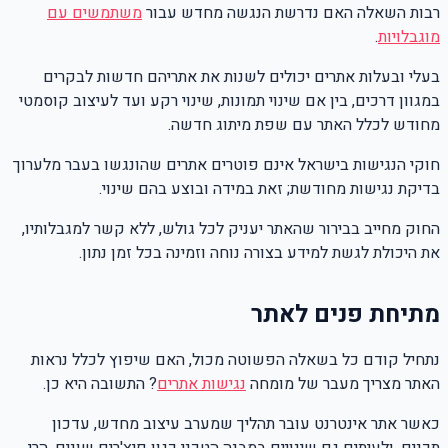
רבות השאלה האם נדרשת הנגשה מחדש עבור
משתמשים עם
מוגבלויות
.
בעלי ובעלות אתרים יכולים לשנות את אתריהם חדשות לבקרים
במגוון דרכים, בין אם שינוי תמונות, שינוי רקע ועד לעיצוב קוסמטי
מחודש לכלל האתר עם שפת מיתוג חדשה.
חוקי הנגישות בישראל אינם פוטרים אתרים שהונגשו בעבר מלערוך
בדיקת נגישות מחודשת; זאת במידה ובוצע בהם שינוי.
החוק מחייב בבירור שהאתר יעניק לכל גולש, ללא קשר למגבלותיו,
את היכולת לגשת למידע בצורה נוחה וזמינה בכל זמן נתון.
מתיחת פנים לאתר
נתחיל קודם כל בשאלה הפשוטה מכול, האם שיפוץ לכלל נראות
האתר מצריך מעבר של מומחה
נגישות אתרים
? התשובה היא כן.
כאשר אתר אינטרנט עובר תהליך שמערב עיצוב מחדש, עדכון
תכנים, ולעיתים גם שינויים במבנה הטכני כגון פיצ'רים שונים, הרי