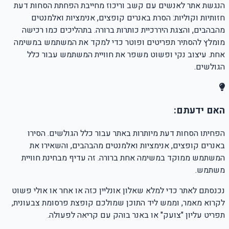
הנגשת אתר לאנשים עם קשב וריכוז מחייבת הפחתת הסחות דעת
חזותיות וקוליות: הסרת באנרים קופצים, אנימציות ואלמנטים
מהבהבים, והצגת היררכיית כותרות ברורה. בתהליכים כמו רכישה
מומלץ להסתיר תפריטים ופוטר כדי למקד את המשתמש במשימה
אחת. עיצוב נקי ופשוט משפר את חוויית המשתמש עבור כלל
הגולשים.
האם ידעתם:
הפחיתו הסחות דעת מיותרות באתר עבור כלל הגולשים. הסירו
באנרים קופצים, אנימציות ואלמנטים מהבהבים, והשאירו את
המשתמש ממוקד במשימה אחת ברורה. זה עדיף מבחינת חוויית
משתמש.
נכנסתם לאתר כדי למלא שאלון אונליין כזה או אחר או אולי פשוט
לקרוא מאמר, וממש ליד התוכן שמולכם קופצת פרסומת צבעונית,
תפריט עליון "צועק" או באנר בוהק עם קריאה לפעולה.