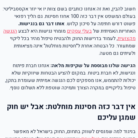
חשוב להבין, ואת זה אנחנו כותבים בשם צוות יו אי יוזר אקססביליטי:
בעולם המשפט אין דבר כזה 100 אחוז חסינות. גם הליך רפואי
פשוט דורש חתימה על סיכון קלוש.
אותו דבר גם בנגישות.
האחריות האמיתית של
בעלי עסקים
מומחי נגישות היא לבצע
הנגשה
מקצועית
, לעמוד בדרישות החוק ולהבטיח טיפול מהיר בכל ליקוי
שמתעורר. כל הבטחה אחרת ל"חסינות מוחלטת" אינה מציאותית
ולעיתים גם מטעה.
הגישה שלנו מבוססת על שקיפות מלאה:
אנחנו חברת פיתוח
ונגישות, לא חברת ביטוח. במקום להציע הבטחות שיווקיות שלא
יכולות להתממש, אנו מספקים לכם הנגשה אמיתית שעומדת בתקן,
טיפול בליקויים במקרה הצורך ותמיכה שוטפת ללא תשלום נוסף.
אין דבר כזה חסינות מוחלטת: אבל יש חוק
שמגן עליכם
בניגוד למה שמנסים לשווק בתחום, החוק בישראל לא מאפשר