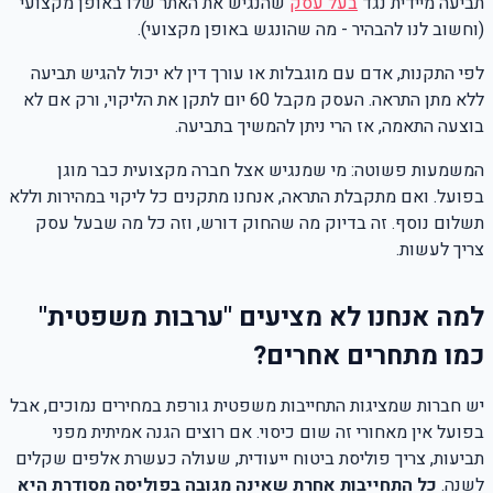
תביעה מיידית נגד
בעל עסק
שהנגיש את האתר שלו באופן מקצועי
(וחשוב לנו להבהיר - מה שהונגש באופן מקצועי).
לפי התקנות, אדם עם מוגבלות או עורך דין לא יכול להגיש תביעה
ללא מתן התראה. העסק מקבל 60 יום לתקן את הליקוי, ורק אם לא
בוצעה התאמה, אז הרי ניתן להמשיך בתביעה.
המשמעות פשוטה: מי שמנגיש אצל חברה מקצועית כבר מוגן
בפועל. ואם מתקבלת התראה, אנחנו מתקנים כל ליקוי במהירות וללא
תשלום נוסף. זה בדיוק מה שהחוק דורש, וזה כל מה שבעל עסק
צריך לעשות.
למה אנחנו לא מציעים "ערבות משפטית"
כמו מתחרים אחרים?
יש חברות שמציגות התחייבות משפטית גורפת במחירים נמוכים, אבל
בפועל אין מאחורי זה שום כיסוי. אם רוצים הגנה אמיתית מפני
תביעות, צריך פוליסת ביטוח ייעודית, שעולה כעשרת אלפים שקלים
לשנה.
כל התחייבות אחרת שאינה מגובה בפוליסה מסודרת היא