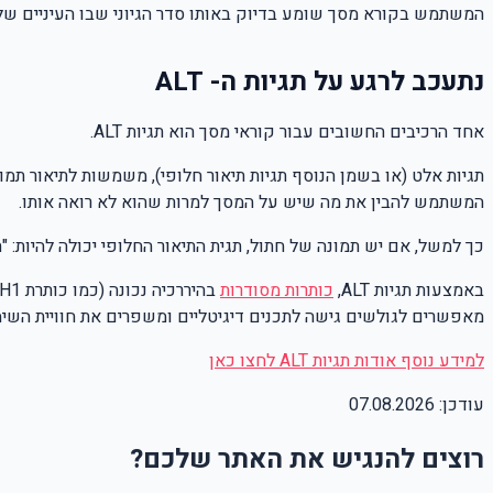
המשתמש בקורא מסך שומע בדיוק באותו סדר הגיוני שבו העיניים שלנו
נתעכב לרגע על תגיות ה- ALT
אחד הרכיבים החשובים עבור קוראי מסך הוא תגיות ALT.
תגיות אלט (או בשמן הנוסף תגיות תיאור חלופי), משמשות לתיאור תמ
המשתמש להבין את מה שיש על המסך למרות שהוא לא רואה אותו.
כך למשל, אם יש תמונה של חתול, תגית התיאור החלופי יכולה להיות: 
באמצעות תגיות ALT,
כותרות מסודרות
בהיררכיה נכונה (כמו כותרת H1 המבהירה שמדובר בכותרת ראשית, אל מול כותרת H2 הנחשבת לכותרת משנית וכן הלאה), ורכיבים תומכי
מאפשרים לגולשים גישה לתכנים דיגיטליים ומשפרים את חוויית השימ
למידע נוסף אודות תגיות ALT לחצו כאן
עודכן:
07.08.2026
רוצים להנגיש את האתר שלכם?