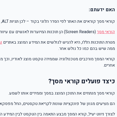
האם ידעתם:
קוראי מסך קוראים את האתר לפי הסדר הלוגי בקוד – לכן תגיות ALT, כותרות מסודרות והיררכיה נכונה הן קריטיות לחוויית שימוש נגישה.
קוראי מסך
(Screen Readers) הן תוכנות המיועדות לאנשים עם עיוורון או לקויות ראייה.
מטרת התוכנות הללו, היא להגיש לגולשים את המידע המוצג באתרים
וב
ממה שיש בהם כמו כל גולש אחר.
קוראי המסך מורכבים מטכנולוגיה שממירה טקסט מוצג לאודיו, וכך מ
אחרים.
כיצד פועלים קוראי מסך?
קוראי מסך מנתחים את התוכן המוצג במסך וממירים אותו לשמע.
הם מציעים מגוון של פונקציות שונות לקריאת טקסטים, החל מפסקאות 
לצורך ניווט יעיל, קורא המסך מבצע התאמה בין הטקסט לבין המידע הח