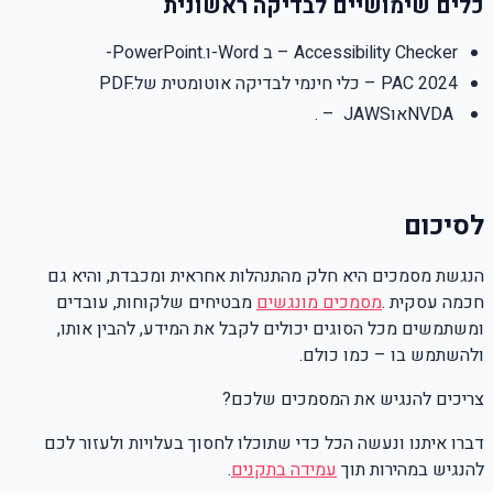
כלים שימושיים לבדיקה ראשונית
Accessibility Checker
–
ב
-Word
ו
-PowerPoint.
PAC 2024
–
כלי חינמי לבדיקה אוטומטית של
PDF.
NVDA
או
JAWS
–
.
לסיכום
הנגשת מסמכים היא חלק מהתנהלות אחראית ומכבדת, והיא גם
חכמה עסקית
.
מסמכים מונגשים
מבטיחים שלקוחות, עובדים
ומשתמשים מכל הסוגים יכולים לקבל את המידע, להבין אותו,
ולהשתמש בו – כמו כולם
.
צריכים להנגיש את המסמכים שלכם?
דברו איתנו ונעשה הכל כדי שתוכלו לחסוך בעלויות ולעזור לכם
להנגיש במהירות תוך
עמידה בתקנים
.