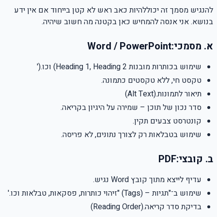
להנגיש מסמך זה יכוללהיות כאב ראש לא קטן בייחוד אם אין ידע
בנושא. אני אנסה להמחיש כאן בקטנה מה חשוב שיהיה.
א. מסמכי
Word / PowerPoint:
שימוש בכותרות מובנות
(Heading 1, Heading 2
וכו
').
טקסט חי, ללא טקסטים כתמונה
.
תיאור לתמונות
(Alt Text).
סדר נכון של תוכן – שמירה על היגיון בקריאה
.
קונטרסט צבעים תקין
.
שימוש בטבלאות רק לצורך נתונים, לא פריסה
.
ב. קובצי
PDF:
עדיף לייצא מתוך קובץ
Word
נגיש
.
שימוש ב־"תגיות
" (Tags) –
זיהוי כותרות, פסקאות, טבלאות וכו
'.
בדיקת סדר קריאה
(Reading Order).