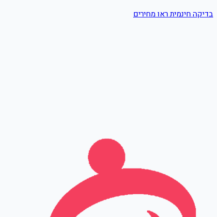
בדיקה חינמית
ראו מחירים
שם מלא
טלפון
אימייל
Leave this field empty