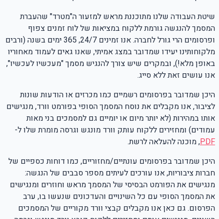
שיטת העבודה שלנו מתוכננת מראש למזעור ה"מטרד" שהעברת
המסמך להנגשה גורמת ללקוח במציאות של לוח זמנים צפוף
ופרסומים הרי גורל לחברה. אנו זמינים 24/7, 365 ימים בשנה (ורבים
מלקוחותינו יעידו שמדובר במצג אמיתי, שאנו גאים לעמוד מאחוריו
באופן מלא!), ובמקרים שיש צורך להנגיש מסמך "מעכשיו לעכשיו",
אנו עושים זאת ללא סייג.
היכן שמדובר בפרסומים רשמיים כמו מכרזים או הודעות שונות
לציבור, אנו מקבלים את נוסח המסמך הסופי בפורמט וורד, מנגישים
אותו במהירות (לא יותר מיום או יומיים גם למסמכים בני מאות
עמודים) ומחזירים ללקוח עותק וורד מונגש וגרסה מומרת שלו ל-
PDF
, מוכנה להעלאה לרשת.
היכן שמדובר בפרסומים עונתיים/מחזוריים, כמו דוחות כספיים של
חברות ציבוריות, אנו עורכים לעיתים מספר סבבים של הנגשה:
מנגישים את הפורמט הבסיסי של המסמך מראש וחוזרים ומנגישים
את המסמך הסופי עם כל השינויים והעדכונים שנעשו בו, ערב
הפרסום. גם כאן אנו מקבלים קבצי וורד מקוריים של המסמכים