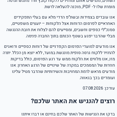
השונים, מנגישים אותם ומחזירים ללקוח קובץ וורד מונגש וגרסה
מומרת שלו ל- PDF, מוכנה להעלאה לרשת.
אנו עובדים בצמידות ובשת"פ הדדי מלא עם בעלי התפקידים
האחראיים לפרסום הדוחות אצל הלקוחות – יועצים משפטיים,
סמנכ"לי כספים וחשבים, ומסייעים להם לצלוח את חובת ההנגשה
מבלי שהדבר יפגע בשטף הכנתם בתוך החברה פנימה.
אנו מודעים למועדי הפרסום הקפדניים של דוחות כספיים ודואגים
להחזיר ללקוח גרסה סופית מונגשת במועד, ללא יוצא מן הכלל. יתרה
מזו, אנו מלווים את הלקוח ממש עד רגע הפרסום, כולל בדיקות
חוזרות של המסמכים במקרה של שינויים של הרגע האחרון. אנו
מודעים מראש לרמת המחויבות והשירותיות שהדבר מטיל עלינו
ועומדים בכך בגאווה.
עודכן:
07.08.2026
רוצים להנגיש את האתר שלכם?
בדקו את הנגישות של האתר שלכם בחינם או דברו איתנו