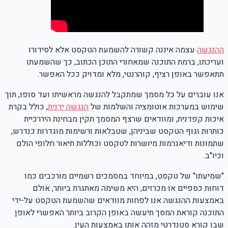
ההנגשה
עצמה איננה קשורה להשמעת הטקסט אלא לסידורו
ועריכתו, ברמת התוכנה שמאחורי התוכן הכתוב, כך שהשמעתו
תתאפשר באופן רציף, קוהרנטי, מלא ומדויק ככל האפשר.
אנו עוברים על כל מסמך שמתקבל להנגשה מראשיתו ועד סופו, תוך
שימוש במערכות אוטומציה והשלמות של
הנגשה ידנית
, כולל בקרת
איכות קפדנית, ומוודאים שרצף המסמך תקין מבחינת היררכיית
כותרות וגוף הטקסט שביניהן, שטבלאות ורשימות מוגדרות כנדרש,
שתמונות ודיאגרמות מיושרות לטקסט וכוללות תיאור חלופי הולם
וכיו"ב.
"שמיעתו" של טקסט, במיוחד במסמכים רשמיים מורכבים כמו
דוחות כספיים או מכרזים, היא משימה מאתגרת ביותר, אולם
באמצעות ההנגשה אנו לפחות מוודאים שהשמעת הטקסט על-ידי
התוכנה קוראת המסך תיעשה באופן הקרוב ביותר האפשרי לאופן
שבו קורא סטנדרטי מזהה אותו באמצעות העין.