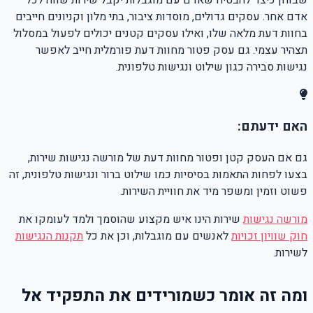
שבוחן כיצד להבטיח שאדם עם מוגבלות יקבל שירות שווה לכל
אדם אחר. עסקים גדולים, מוסדות ציבור, בתי מלון וקניונים חייבים
בחוות דעת מלאה שלו, ואילו עסקים קטנים יכולים לפעול במסלול
תצהיר עצמי. גם עסק פטור מחוות דעת פורמלית חייב לאפשר
נגישות סבירה כגון שילוט ונגישות טלפונית.
האם ידעתם:
גם אם העסק קטן ופטור מחוות דעת של מורשה נגישות שירות,
בצעו לפחות התאמות בסיסיות כמו שילוט ברור ונגישות טלפונית, זה
פשוט וזמין ומשפר מיד את חוויית השירות.
מורשה נגישות
שירות הינו איש מקצוע שהוסמך ולמד לעומקו את
חוק שוויון זכויות
לאנשים עם מוגבלות, וכן את כל
תקנות הנגישות
לשירות.
ומה זה אומר כשמורידים את התפקיד אל