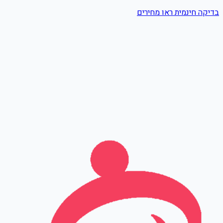
בדיקה חינמית
ראו מחירים
שם מלא
טלפון
אימייל
Leave this field empty