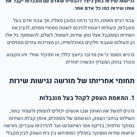
נגישות שירות בוחן כיצד להבטיח שאדם עם מוגבלות יקבל את
אותו שירות כמו כל אדם אחר.
עבור רבים מאתנו, הדבר נדמה כמובן מאליו, אך עבור אדם בעל
מוגבלות, פעולות דוגמת להיכנס לשטח מסחרי מסוים, להבין את
השירות המתקבל אצל נותן שירות, לשאול, לשלם, להשתתף; כל אלו
הן פעולות שעבור חלקים באוכלוסייה, הן מצריכות עזרים מסוימים.
נדגיש ונאמר כי אין מדובר ביועץ כללי, או תפקיד שולי. זהו מקצוע
מוגדר בחוק המצריך הכשרה יסודית.
תחומי אחריותו של מורשה נגישות שירות
1. התאמת העסק לקהל בעל מוגבלות
נדגים למשל את האופן שבו אנשים יכולים להמתין ולעמוד בתור,
השילוט ברחבי העסק, הנגשתם של מסמכים, אופן קבלת השירות
במוקד טלפוני, בדיקת אתר האינטרנט ועד להדרכות עובדים; מורשה
נגישות שירות מתמקד בתהליך המתרחש בין בית העסק לבין מקבלי