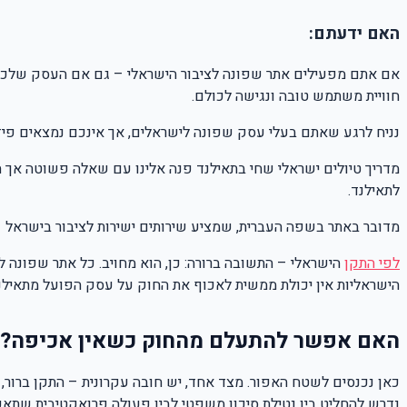
האם ידעתם:
אם אתם מפעילים אתר שפונה לציבור הישראלי – גם אם העסק שלכם 
חוויית משתמש טובה ונגישה לכולם.
נניח לרגע שאתם בעלי עסק שפונה לישראלים, אך אינכם נמצאים פיז
מדריך טיולים ישראלי שחי בתאילנד פנה אלינו עם שאלה פשוטה אך 
לתאילנד.
מדובר באתר בשפה העברית, שמציע שירותים ישירות לציבור בישראל 
לפי התקן
הישראלי – התשובה ברורה: כן, הוא מחויב. כל אתר שפונה ל
הישראליות אין יכולת ממשית לאכוף את החוק על עסק הפועל מתאילנ
האם אפשר להתעלם מהחוק כשאין אכיפה?
כאן נכנסים לשטח האפור. מצד אחד, יש חובה עקרונית – התקן ברור,
נדרש להחליט בין נטילת סיכון משפטי לבין פעולה פרואקטיבית שתאפ