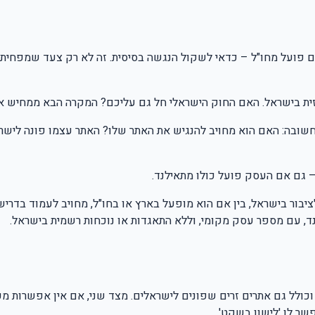
פועל מחו"ל – כדאי לשקול הנגשה בסיסית. זה לא רק צעד שמפחית ס
ית בישראל. האם החוק הישראלי חל גם עליכם? המקרה הבא ממחיש את
חשובה: האם הוא מחויב להנגיש את האתר שלו? האתר עצמו פונה ליש
– גם אם העסק פועל כולו מתאילנד.
ציבור בישראל, בין אם הוא מופעל בארץ או בחו"ל, מחויב לעמוד בדרי
ד, עם מספר עסק מקומי, וללא התאגדות או נוכחות רשמית בישראל.
 וכולל גם אתרים זרים שפונים לישראלים. מצד שני, אם אין אפשרות
שר לו 'לישון בשקט'.