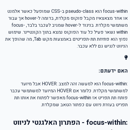
focus-within הוא pseudo-class ב-CSS שמופעל כאשר אלמנט
או אחד מצאצאיו מקבל פוקוס מקלדת, בדומה ל-hover אך עבור
משתמשי מקלדת. בניגוד ל-hover שמגיב לעכבר בלבד, focus-
within נשאר פעיל כל עוד הפוקוס נמצא בתוך הקונטיינר. שימוש
נפוץ הוא פתיחת תת-תפריטים באמצעות מקש Tab, מה שהופך את
הניווט לנגיש גם ללא עכבר.
האם ידעתם:
:focus-within הוא למעשה זהה למצב :HOVER אבל מיועד
למשתמשי מקלדת. כלומר אם HOVER המיועד למשתמשי עכבר
פותח תת תפריט אז focus-within מאפשר לפתוח את אותו תת
תפריט בעזרת ניווט עם כפתור הטאב שמקלדת.
:focus-within - הפתרון האלגנטי לניווט