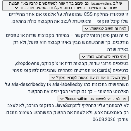
שילוב :focus-within עם עיצוב ברור עוזר למשתמשים להבין באיזו קבוצת
שדות הם נמצאים – במיוחד בניווט מקלדת ובטפסים מורכבים.
זו פסאודו-מחלקת CSS שמופעלת על אלמנט אם אחד מהילדים
שלו קיבל פוקוס – ומאפשרת לעצב את הקבוצה כולה בהתאם.
למה זה חשוב לנגישות?
כי זה נותן סימן חזותי להקשר – במיוחד בקבוצות שדות או טפסים
מורכבים, כך שהמשתמש מבין באיזו קבוצה הוא פועל, ולא רק
באיזה שדה.
מתי כדאי להשתמש בזה?
בטפסים מרובי שדות, קבוצות רדיו או צ'קבוקס, dropdowns,
כרטיסים (cards) או תפריטים נפתחים שמגיבים לפוקוס פנימי.
איך משלבים את זה עם נגישות לקוראי מסך?
משתמשים בתכונות כמו aria-labelledby או aria-describedby על
האלמנט החיצוני – כך גם קוראי מסך יבינו את ההקשר.
מה לא כדאי לעשות עם :focus-within?
לא להסתמך עליו כתחליף ל־JavaScript בפוקוס מורכב, לא לעצב
רק באמצעות צבע, ולא לעוות את ממשק המשתמש בעיצוב מוגזם.
עודכן:
06.08.2026