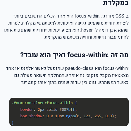
במקלדת
ב-CSS מודרני, :focus-within הוא אחד הכלים החשובים ביותר
ליצירת חוויית משתמש נגישה ואיכותית למשתמשי מקלדת. למרות
שהוא אכן דומה ל-:hover, הוא מציע יכולות ייחודיות שהופכות אותו
לחיוני עבור נגישות וחוויית משתמש מתקדמת.
מה זה :focus-within ואיך הוא עובד?
:focus-within הוא pseudo-class שמופעל כאשר אלמנט או אחד
מצאצאיו מקבל פוקוס. זה אומר שהמחלקה תישאר פעילה גם
כאשר המשתמש נווט בין שדות שונים בתוך אותו קונטיינר.