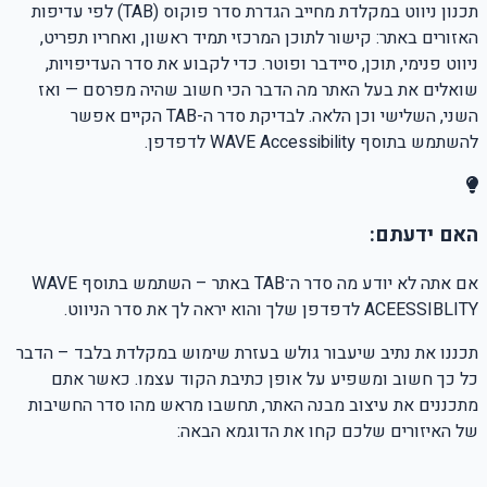
תכנון ניווט במקלדת מחייב הגדרת סדר פוקוס (TAB) לפי עדיפות
האזורים באתר: קישור לתוכן המרכזי תמיד ראשון, ואחריו תפריט,
ניווט פנימי, תוכן, סיידבר ופוטר. כדי לקבוע את סדר העדיפויות,
שואלים את בעל האתר מה הדבר הכי חשוב שהיה מפרסם — ואז
השני, השלישי וכן הלאה. לבדיקת סדר ה-TAB הקיים אפשר
להשתמש בתוסף WAVE Accessibility לדפדפן.
האם ידעתם:
אם אתה לא יודע מה סדר ה־TAB באתר – השתמש בתוסף WAVE
ACEESSIBLITY לדפדפן שלך והוא יראה לך את סדר הניווט.
תכננו את נתיב שיעבור גולש בעזרת שימוש במקלדת בלבד – הדבר
כל כך חשוב ומשפיע על אופן כתיבת הקוד עצמו. כאשר אתם
מתכננים את עיצוב מבנה האתר, תחשבו מראש מהו סדר החשיבות
של האיזורים שלכם קחו את הדוגמא הבאה: