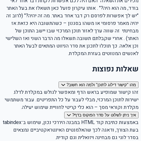
מכירים את השאלה "האם היה לכם אפשרות לקחת דבר אחד לאי
בודד, מה הוא היה?" . אותו עיקרון פועל כאן תשאלו את בעל האתר
"יש לך אפשרות לפרסם רק דבר אחד באתר. מה זה יהיה?" (לרוב זה
יהיה מאמר פרסומי או משהו בסגנון – כשהתשובה היא כזאת אז
מבחינתי
זה שווה ערך לאזור תוכן המרכזי שבו יישב התוכן של
האתר) . אחרי שקבלתם תשובה תשאלו מה הדבר השני ואז השלישי
וכן אלאה. כך תוכלו לתכנן את סדר הניווט המתאים לבעל האתר
לאנשים המנווטים בעזרת המקלדת.
שאלות נפוצות
מהו "קישור דילוג לתוכן" ולמה הוא חשוב?
זהו קישור שמופיע בראש הדף ומאפשר לגולש במקלדת לדלג
ישירות לתוכן המרכזי, מבלי לעבור על כל התפריטים. עבור משתמשי
מקלדת וקוראי מסך – הוא כלי קריטי לחוויית שימוש יעילה.
איך ניתן לשלוט על סדר הפוקוס בדף?
באמצעות כתיבת קוד HTML במבנה היררכי נכון, שימוש ב־tabindex
בעת הצורך, ודאגה לכך שהאלמנטים האינטראקטיביים נמצאים
בסדר לוגי גם מבחינה ויזואלית וגם קודית.