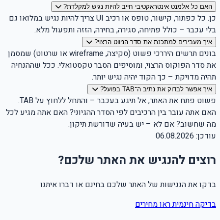
האם כל אלמנט אינטראקטיבי חייב להיות נגיש למקלדת?
כן. כל כפתור, קישור, טופס או רכיב UI צריך להיות נגיש במלואו גם
בלי עכבר – כולל פתיחה, סגירה, בחירה, הזזה ותפעול מלא.
איך מעבירים למתכנת את סדר הניווט הרצוי?
בונים תרשים היררכי פשוט (סקיצה, wireframe או שרטוט) שמסמן
את סדר הפוקוס הרצוי, ומוסיפים הסבר טקסטואלי. ככל שההנחיה
תהיה מדויקת – כך הקוד יהיה נגיש יותר.
איך אפשר לבדוק את נתיב ה־TAB בפועל?
פשוט פתח את האתר, אל תיגע בעכבר – והתחל ללחוץ על TAB.
האם אתה עובר בין הרכיבים לפי הסדר ההגיוני? האם אתה מגיע לכל
מה שחשוב? אם לא – יש בעיה שדורשת תיקון.
עודכן:
06.08.2026
רוצים להנגיש את האתר שלכם?
בדקו את הנגישות של האתר שלכם בחינם או דברו איתנו
בדיקה חינמית
ראו מחירים