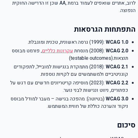
לרוב, אתרים שואפים לעמוד ברמת
AA,
שכן זו הדרישה החוקית
הנפוצה
.
התפתחות הגרסאות
WCAG 1.0
(1999):
גרסה ראשונית, טכנית ומוגבלת
.
WCAG 2.0
(2008):
מנסחת
עקרונות כלליים
, פורמט מבוסס
תוצאות
(testable outcomes).
WCAG 2.1
(2018):
מתמקדת בנגישות למובייל, לתפקודים
קוגניטיביים ולמשתמשים עם לקויות נוספות
.
WCAG 2.2
(2023):
מוסיפה קריטריונים חדשים עם דגש על
כפתורים, ניווט ונגישות לבני נוער
.
WCAG 3.0
(בטיוטה): מהפכה בגישה – מעבר למודל מבוסס
ניקוד והערכה כוללת של חווית המשתמש
.
סיכום