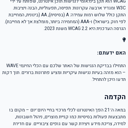
WCAG הוא תקן בינלאומי לנגישות תוכן אינטרנט, שפותח על ידי
W3C ומגדיר ארבעה עקרונות: תפיסה, תפעוליות, הבנה ויציבות.
התקן כולל שלוש רמות עמידה: A (בסיסית), AA (בינונית, המחייבת
לפי חוק בישראל) ו-AAA (המחמירה ביותר, מומלצת אך לא מחייבת).
הגרסה העדכנית היא WCAG 2.2 משנת 2023.
האם ידעתם:
התחילו בבדיקת הנגישות של האתר שלכם עם הכלי החינמי WAVE
– הוא מזהה בעיות נגישות עיקריות ומציע פתרונות ברורים. תוך דקות
תדעו היכן להתחיל.
הקדמה
במאה ה־21 הפך האינטרנט לכלי מרכזי בחיי היום־יום – מקום בו
מתבצעות פעולות בסיסיות כמו קניית מוצרים, ניהול חשבונות,
למידה, צריכת מידע ויצירת קשר עם גופים ציבוריים. עם חדירת