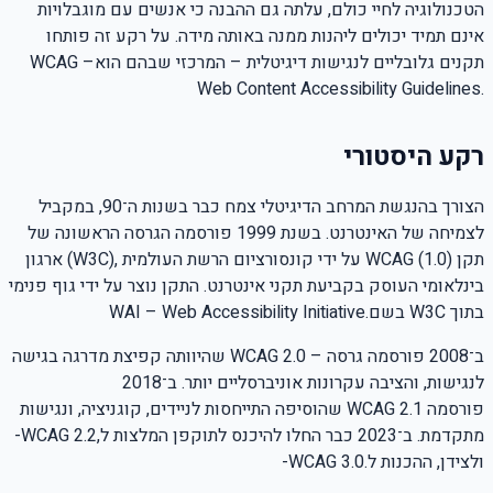
הטכנולוגיה לחיי כולם, עלתה גם ההבנה כי אנשים עם מוגבלויות
אינם תמיד יכולים ליהנות ממנה באותה מידה. על רקע זה פותחו
תקנים גלובליים לנגישות דיגיטלית – המרכזי שבהם הוא
WCAG –
Web Content Accessibility Guidelines.
רקע היסטורי
הצורך בהנגשת המרחב הדיגיטלי צמח כבר בשנות ה־90, במקביל
לצמיחה של האינטרנט. בשנת 1999 פורסמה הגרסה הראשונה של
תקן
WCAG (1.0)
על ידי קונסורציום הרשת העולמית
(W3C),
ארגון
בינלאומי העוסק בקביעת תקני אינטרנט. התקן נוצר על ידי גוף פנימי
בתוך
W3C
בשם
WAI – Web Accessibility Initiative.
ב־2008 פורסמה גרסה
WCAG 2.0 –
שהיוותה קפיצת מדרגה בגישה
לנגישות, והציבה עקרונות אוניברסליים יותר. ב־2018
פורסמה
WCAG 2.1
שהוסיפה התייחסות לניידים, קוגניציה, ונגישות
מתקדמת. ב־2023 כבר החלו להיכנס לתוקפן המלצות ל
-WCAG 2.2,
ולצידן, ההכנות ל
-WCAG 3.0.