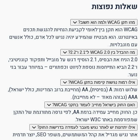
שאלות נפוצות
מהו תקן WCAG ולמה הוא חשוב?
WCAG הוא תקן בין־לאומי לקביעת הנחיות להנגשת תכנים
באינטרנט. הוא מבטיח שהמידע יהיה נגיש לכל אדם, כולל אנשים
עם מוגבלויות.
מה ההבדל בין WCAG 2.0 ל־2.1 ו־2.2?
2.0 הניח את הבסיס, 2.1 הוסיף דגש על מובייל ותפקוד קוגניטיבי,
ו־2.2 הביא התייחסות נוספת לניווט וכפתורים – במיוחד עבור בני
נוער.
אילו רמות נגישות קיימות בתקן WCAG?
שלוש רמות: A (בסיסית), AA (מחייבת ברוב המדינות, כולל ישראל),
AAA (גבוהה מאוד – לא מחייבת).
האם החוק בישראל מחייב לעמוד בתקני WCAG?
כן. החוק מחייב עמידה ברמת AA, לפי גרסה מתורגמת של התקן
שמפורסמת באתר W3C ישראל.
אילו יתרונות יש לאתר נגיש מעבר לעמידה בדרישות החוק?
אתר נגיש מגדיל את קהל המשתמשים, משפר SEO, יוצר תדמית