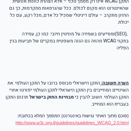
התקן
WCAG
אינו רק מסמך טכני – אלא הצהרת כוונות אנושית:
שהאינטרנט הוא מקום לכולם. ככל שהגרסאות מתקדמות, כך גם
החזון מתקרב – עולם דיגיטלי שמכיל כל אדם, מכל רקע, עם כל
יכולת
.
(SEO),
ומסייעים בשמירה על מוניטין חיובי. כמו כן, עמידה
בתקני
WCAG
מהווה גם הגנה משפטית במקרים של תביעות בגין
הפליה
הערה חשובה:
התקן הישראלי מבוסס ברובו על התקן העולמי. את
השינויים המחייבים בין התקן הישראלי לתקן העולמי יפורטו אחרי
התקן העולמי. חשוב להבין כי
מבחינת החוק בישראל
תרגום התקן
בעברית הוא המחייב.
(סוכם מתוך האתר
נגישות באינטרנט) המסמך המלא בכתובת:
http://www.w3c.org.il/guidelines/guidelines_WCAG_2.0.html