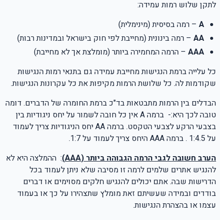
לתקן שלוש רמות עמידה
:
A
–
רמה בסיסית (מינימלית)
AA
–
רמה בינונית (מחייבת לפי חוק בישראל ובמדינות רבות)
AAA
–
הרמה המחמירה ביותר (מומלצת אך לא מחייבת)
כל עלייה ברמת הנגישות מחייבת עמידה גם בתנאי רמות הנגישות
שקודמות לה. כל שלושת הרמות מקיפות את כל עקרונות הנגישות.
הבדלים בין הרמות מתבטאות בד"כ ברמת החומרה של הדברים. דומה
טובה לכך היא:-
ברמה
A
אין כל חובה לשמור על יחס ניגודיות בין
בצבעי הרקע לצבעי הטקסט. ברמה
AA
יחס הניגודיות צריך לעמוד
על
1:4.5
. ברמה
AAA
היחס צריך לעמוד על
1:7
.
הערב חשובה לגבי הרמה הגבוהה ביותר (
AAA
)
:
ההמלצה היא לא
להנגיש אתרים שלמים לרמה זו מסיבה שלא ניתן לעמוד בכל
הדרישות שבה. אתם יכולים להנגיש חלקים מסוימים או דברים
בודדים ובמידה שעשיתם זאת מומלץ שתצהירו על כך או בעמוד
עצמו או בהצהרת הנגישות.