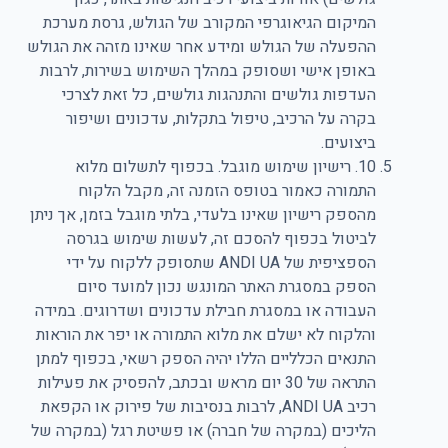
המיקום הגיאוגרפי המקורב של הגולש, גרסת מערכת
ההפעלה של הגולש ומידע אחר שאינו מזהה את הגולש
באופן אישי ושסופק במהלך השימוש בשירות, לרבות
העדפות גולשים והתנהגות גולשים, כל זאת לצרכי
בקרה על הרכיב, טיפול בתקלות, עדכונים ושיפור
ביצועים.
10. רישיון שימוש מוגבל. בכפוף לתשלום מלוא
התמורה כאמור בטופס הזמנה זה, מקבל הלקוח
מהספק רישיון שאינו בלעדי, בלתי מוגבל בזמן, אך ניתן
לביטול בכפוף להסכם זה, לעשות שימוש בגרסה
הספציפית של ANDI UA שתסופק ללקוח על ידי
הספק במסגרת האתר המונגש נכון למועד סיום
העבודה או במסגרת חבילת עדכונים ושדרוגים. במידה
והלקוח לא ישלם את מלוא התמורה או יפר את הוראות
התנאים הכלליים הללו יהיה הספק רשאי, בכפוף למתן
התראה של 30 יום מראש ובכתב, להפסיק את פעילות
רכיב ANDI UA, לרבות בנסיבות של פירוק או הקפאת
הליכים (במקרה של חברה) או פשיטת רגל (במקרה של