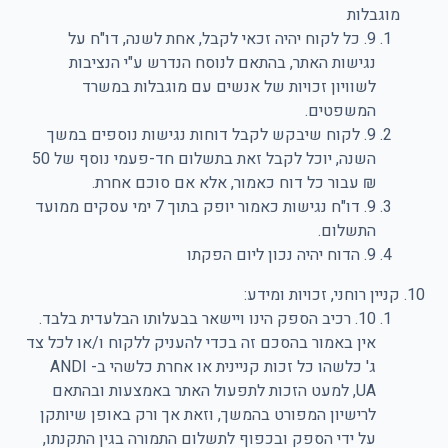
מוגבלות
9. כל לקוח יהיה זכאי לקבל, אחת לשנה, דו"ח על
נגישות האתר, בהתאם לנוסח הנדרש ע"י הנציבות
לשוויון זכויות של אנשים עם מוגבלות במשרד
המשפטים.
9. לקוח שיבקש לקבל דוחות נגישות נוספים במשך
השנה, יוכל לקבל זאת בתשלום חד-פעמי נוסף של 50
₪ עבור כל דוח כאמור, אלא אם סוכם אחרת.
9. דו"ח נגישות כאמור יופק בתוך 7 ימי עסקים ממועד
התשלום.
9. הדוח יהיה נכון ליום הפקתו
קניין רוחני, זכויות ומידע:
10. רכיב הספק הינו ויישאר בבעלותו הבלעדית בלבד.
אין באמור בהסכם זה בכדי להעניק ללקוח ו/או לכל צד
ג' כלשהו כל זכות קניינית או אחרת כלשהי ב- ANDI
UA, למעט הזכות לתפעול האתר באמצעות ובהתאם
לרישיון המפורט בהמשך, וזאת אך ורק באופן שיותקן
על ידי הספק ובכפוף לתשלום התמורה בגין התקנתו,