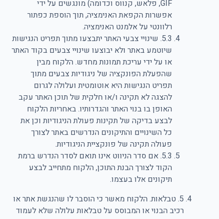
GIF, פלאש, קנווס וכדומה) מונגשים על ידי
אפשרות הקפאת האנימציה, תוך הוספת כפתור
רלוונטי על אלמנט האנימציה.
5.3. שינויי צבעי האתר יתבצעו מתוך תפריט הנגישות
שיוטמע באתר ולא יבוצעו שינויי צבעים בקוד האתר
או על ידי עריכת תמונות מחדש. הלקוח מבין
שהפעלת הפונקציה של ניגודיות צבעים מתוך
תפריט הנגישות היא אוטומטית ועלולה לגרום
להצגה לא תקינה ו/או חלקית של תוכן האתר עקב
האופן בו בנוי האתר והגדרותיו. באחריות הלקוח
לבצע בדיקה של תקינות פעולת הניגודיות וכן את
כל השינויים והתיקונים הנדרשים באתר לצורך
פעולה תקינה של פונקציית הניגודיות.
5.3. אם סדר הניווט אינו תואם לסדר הנדרש ברמת
הקוד לצורך הבנת התוכן, הלקוח מתחייב לבצע
תיקונים אלו בעצמו.
5. טבלאות. הלקוח מאשר כי הוסבר לו שהנגשת אתר או
רכיב הבנוי או המבוסס על טבלאות עלולה שלא לעמוד