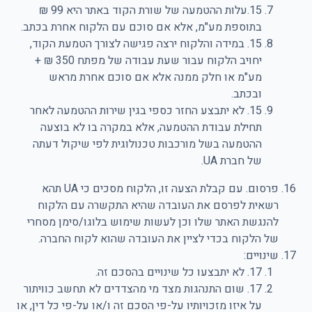
15.עלות ההטמעה של שורת הקוד באתר היא 99 ₪
בתוספת מע"מ, אלא אם סוכם עם הלקוח אחרת בכתב.
15. במידה והלקוח ירצה פגישה לצורך הטמעת הקוד,
יחויב הלקוח עבור שעת עבודה של מפתח 350 ₪ +
מע"מ או חלק ממנה אלא אם סוכם אחרת מראש
ובכתב.
15. לא יתבצע החזר כספי בגין שירות ההטמעה לאחר
תחילת עבודת ההטמעה, אלא במקרה בו לא בוצעה
ההטמעה בשל מורכבות טכנולוגית לפי שיקול דעתה
של חברת UA.
פרסום. עם קבלת הצעה זו, הלקוח מסכים כי UA תהא
רשאית לפרסם את העובדה שהיא התקשרה עם הלקוח
להנגשת האתר שלו וכן לעשות שימוש בלוגו/סימן מסחרי
של הלקוח בכדי לציין את העובדה שהוא לקוח החברה.
שינויים:
17. לא יתבצעו כל שינויים בהסכם זה.
17. שום התנהגות מצד מי מהצדדים לא תחשב כוויתור
על איזו מזכויותיו על-פי הסכם זה ו/או על-פי כל דין, או