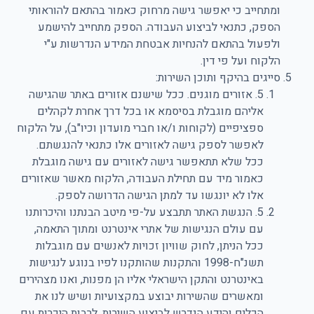
ומתחייב כי יאפשר גישה מרחוק כאמור בהתאם להוראותי
הספק, כתנאי לביצוע העבודה. הספק מתחייב להישמע
ולפעול בהתאם להנחיות אבטחת המידע הנדרשות ע"י
הלקוח ועל פי דין.
סייגים בהיקף ותוכן השירות:
5. אזורים מוגנים. ככל שישנם אזורים באתר שהגישה
אליהם מוגבלת בסיסמא או בכל דרך אחרת לקהלים
ספציפיים (לקוחות ו/או חברי מועדון וכיו"ב), על הלקוח
לאפשר לספק גישה לאזורים אלו כתנאי להנגשתם.
ככל שלא תתאפשר גישה לאזורים עם גישה מוגבלת
כאמור מיד עם תחילת העבודה, הלקוח מאשר שאזורים
אלו לא יונגשו עד למתן הגישה הדרושה לספק.
5. הנגשת האתר תתבצע על-פי מיטב הבנתנו והיכרותנו
עם עולם הנגישות של אתרי אינטרנט ומתוך התאמה,
ככל הניתן, לחוק שוויון זכויות לאנשים עם מוגבלות
תשנ"ח-1998 והתקנות שהותקנו לפיו בנוגע לנגישות
באינטרנט והתקן הישראלי אליו הן מפנות, ואנו מצהירים
ומאשרים שהשירות יבוצע במקצועיות ושיש לנו את
הכלים והידע הנדרש לביצוע השירות, לרבות היכרות עם