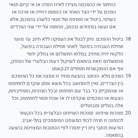
כוויתור או כהסכמה מצידו לאיזו הפרה או אי קיום תנאי
הסכם על ידי הצד האחר או כנותנת דחייה או ארכה או
כשינוי, ביטול או תוספת של תנאי כלשהו בהסכם, אלא
אם נעשו במפורש ובכתב, ונחתמו על-ידי שני הצדדים.
ביטול ההסכם. ניתן לבטל את העסקה ללא חיוב עד מועד
תחילת העבודה בפועל. לאחר תחילת העבודה בפועל,
הלקוח יהיה מחויב במלוא התשלום או בחלק יחסי
מהתשלום וזאת בהתאם לשיקול דעתו הבלעדי של הספק,
אף אם ההתקשרות תסתיים לבקשתו.
הסכם מלא. הכתוב בהצעת מחיר זו ממצה את כל המוסכם
בין הצדדים, ואין להתחשב בכל משא ומתן שקדם לחתימתו
או שהתקיים בד בבד עם חתימתו ובכל הצהרות, התחייבויות,
הצעות או הסכמים שקדמו לו או שהיו תנאי לחתימתו, וכל
אלה בטלים ומבוטלים.
סמכות שיפוט. סמכות השיפוט הבלעדית בכל הקשור
להזמנה זו תהיה לבתי המשפט המוסמכים בתל-אביב.
הודעות וכתבי בית דין ימסרו לפי הכתובות המצוינות בהצעה
בהתאמה.