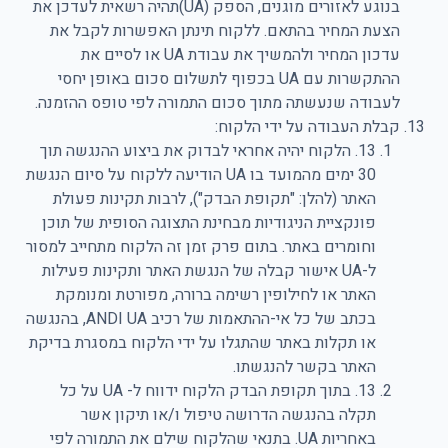
בנוגע לאזורים מוגנים, הספק (UA)תהיה רשאית לעדכן את
הצעת המחיר בהתאם. ללקוח תינתן האפשרות לקבל את
עדכון המחיר ולהמשיך את עבודת UA או לסיים את
ההתקשרות עם UA בכפוף לתשלום סכום באופן יחסי
לעבודה שנעשתה מתוך סכום התמורה לפי טופס ההזמנה.
קבלת העבודה על ידי הלקוח:
13. הלקוח יהיה אחראי לבדוק את ביצוע ההנגשה תוך
30 ימים מהמועד בו UA הודיעה ללקוח על סיום הנגשת
האתר (להלן: "תקופת הבדק"), לרבות תקינות פעולת
פונקציית הניגודיות מבחינת התצוגה הסופית של תוכן
וחומרים באתר. בתום פרק זמן זה הלקוח מתחייב למסור
ל-UA אישור קבלה של הנגשת האתר ותקינות פעילות
האתר או לחילופין רשימה ברורה, מפורטת ומנומקת
בכתב של כל אי-ההתאמות של רכיב ANDI UA, בהנגשה
או תקלות באתר שהתגלו על ידי הלקוח במסגרת בדיקת
האתר בקשר להנגשתו.
13. בתוך תקופת הבדק הלקוח ידווח ל- UA על כל
תקלה בהנגשה הדרושה טיפול ו/או תיקון אשר
באחריות UA. בתנאי שהלקוח שילם את התמורה לפי