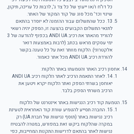
כל דו"ח ו/או ייעוץ של כל צד ג', לרבות כל עריכה, תיקון,
שינוי וכד' מכל סוג של קוד המקור של האתר.
13. ככל שהתשלום עבור ההזמנה לא יוסדר בהתאם
לתנאי התשלום הקבועים בהצעה זו, הספק יהיה רשאי
להוריד מהאתר את רכיב ANDI UA בכפוף להודעה של 3
ימי עסקים מראש בכתב (לרבות באמצעות דואר
אלקטרוני). הלקוח מוותר זאת על כל טענה בקשר
להורדת רכיב ANDI UA מכל אתר כאמור.
אחסון רכיב האתר והטמעתו באתר הלקוח:
14. לאחר התאמת הרכיב לאתר הלקוח רכיב ANDI UA
יאוחסן בשרתי הספק ואתר הלקוח יקרא ויטען את
הרכיב משרתי הספק בלבד.
הטמעת קוד רכיב הנגישות באתר אינטרנט של הלקוח
15. החברה תסייע להטמיע שורת קוד האחראית לטעינת
רכיב נגישות באתר (תוסף נגישות של חברת UA) רק
במקרה שהלקוח ביקש זאת במפורש, במטרה להבטיח
נגישות לאתר בהתאם לדרישות התקנות המחייבות, כפי