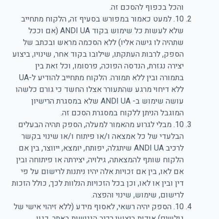
והכל בכפוף להסכם זה.
10. למעט כאמור במפורש בסעיף זה, הלקוח מתחייב
שלא לעשות כל שימוש בקוד ANDI UA (אם וככל
שתהיה לו גישה אליו) ללא הסכמה מראש ובכתב של
הספק, לרבות העתקתו, שילובו בקוד אחר, שינויו, ביצוע
יצירה נגזרת, הנדסה הפוכה, פרסומו, וכל זאת בין
בתמורה ובין ללא תמורה. הלקוח מתחייב להודיע ל-UA
ללא דיחוי מרגע שהתעורר אצלו החשד כי גורם כלשהו
עושה שימוש ב- ANDI UA שלא במסגרת הרישיון
המוגבל הניתן ללקוח במסגרת הסכם זה.
10. מבלי לגרוע מהאמור למעלה, הספק תהיה הבעלים
הבלעדי של כל אמצאה ו/או פיתוח ו/או שינוי בקשר
לרכיב ANDI UA שיתגלה, יפותח, יומצא, ייווצר, בין אם
הלקוח שותף להמצאתה, גילויה, יצירתה או פיתוחה ובין
אם לאו, בין אם זכויות אלה יהיו ניתנות לרישום על פי
דין ובין או לאו, וכן בכל הזכויות הנלוות לכך, כולל הזכות
לרישום, שימוש, שינוי והפצה.
10. הספק יהיה רשאי, לאסוף מידע (ללא זיהוי אישי של
גולשים) אודות ביצועי רכיב הנגישות באתר, כגון