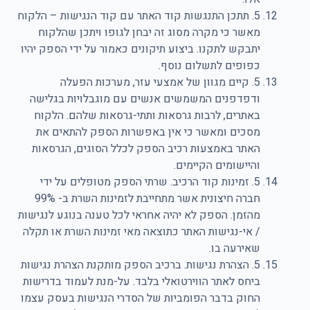
5. תתכן התנגשות קוד האתר עם קוד הנגישות – הלקוח
מאשר כי מקרה מסוג זה יבחן לגופו ויתכן שהלקוח
יתבקש לתקנו. ביצוע תיקונים כאמור על ידי הספק יהיו
כפופים לתשלום נוסף.
5. קיים מגוון של אמצעי עזר, מערכות הפעלה
ודפדפנים המשמשים אנשים עם מוגבלויות בגלישה
באתרים, לרבות גרסאות ותתי-גרסאות שלהם. הלקוח
מסכים ומאשר כי אין באפשרות הספק להתאים את
האתר באמצעות רכיב הספק לכלל הסוגים, הגרסאות
והיישומים הקיימים.
5. זמינות קוד הרכיב. שרתי הספק מטופלים על ידי
חברה חיצונית אשר מתחייבת לזמינות השרת ב- 99%
מהזמן. הספק לא יהיה אחראי לכל טענה בנוגע לנגישות
/ אי-נגישות האתר כתוצאה מאי זמינות השרת או תקלה
שאירעה בו.
5. הצהרת נגישות. ברכיב הספק מותקנת הצהרת נגישות
ביחס לאתר הווירטואלי בלבד. על-מנת לעמוד בדרישות
החוק בדבר הפומביות של הסדרי הנגישות בעסק עצמו