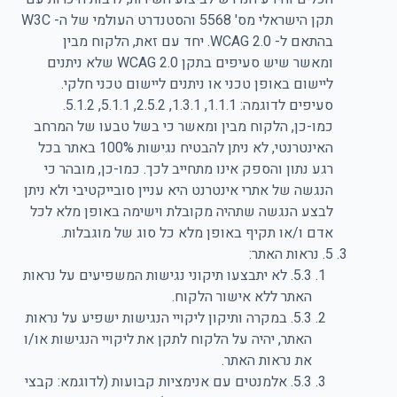
תקן הישראלי מס' 5568 והסטנדרט העולמי של ה- W3C
בהתאם ל- WCAG 2.0. יחד עם זאת, הלקוח מבין
ומאשר שיש סעיפים בתקן WCAG 2.0 שלא ניתנים
ליישום באופן טכני או ניתנים ליישום טכני חלקי.
סעיפים לדוגמה: 1.1.1, 1.3.1, 2.5.2, 5.1.1, 5.1.2.
כמו-כן, הלקוח מבין ומאשר כי בשל טבעו של המרחב
האינטרנטי, לא ניתן להבטיח נגישות 100% באתר בכל
רגע נתון והספק אינו מתחייב לכך. כמו-כן, מובהר כי
הנגשה של אתרי אינטרנט היא עניין סובייקטיבי ולא ניתן
לבצע הנגשה שתהיה מקובלת וישימה באופן מלא לכל
אדם ו/או תקיף באופן מלא כל סוג של מוגבלות.
5. נראות האתר:
5.3. לא יתבצעו תיקוני נגישות המשפיעים על נראות
האתר ללא אישור הלקוח.
5.3. במקרה ותיקון ליקויי הנגישות ישפיע על נראות
האתר, יהיה על הלקוח לתקן את ליקויי הנגישות או/ו
את נראות האתר.
5.3. אלמנטים עם אנימציות קבועות (לדוגמא: קבצי