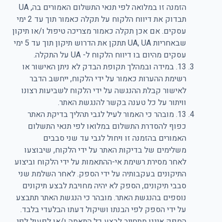
הזמנה זו במלואה לפי תנאי התשלום האמורים בה, UA
תבדוק את דיווח הלקוח על תקלה כאמור תוך עד 2 ימי
עסקים. אם אכן תקלה כאמור מצריכה טיפול ו/או תיקון
שבאחריות UA, UA תתקן את הדרוש תיקון תוך עד 5 ימי
עסקים מהיום בו דיווח הלקוח ל- UA על התקלה.
13. במידה ובמהלך תקופת הבדק לא ניתן האישור או
רשימת ההערות כאמור על ידי הלקוח, ייחשב הדבר
לאישור קבלת ההנגשה על ידי הלקוח לשביעות רצונו
וויתור על כל טענה בקשר להנגשת האתר.
13. מובהר כי האמור לעיל לגבי תהליך בדיקת האתר
כפוף להסדרת התשלום במלואו לפי תנאי התשלום
האמורים בהזמנה זו ויחול לגבי עד שני סבבים
משלימים של בדיקות האתר על ידי הלקוח, שיבוצעו
לאחר מסירת רשימת אי-ההתאמות על ידי הלקוח וביצוע
התיקונים בעקבותיה על ידי הספק. לאחר השלמת שני
סבבי תיקונים, הספק לא יהיה מחויבת לבצע תיקונים
נוספים בהנגשת האתר. מובהר כי הנגשת האתר תתבצע
על ידי הספק לפי הבנתו ושיקול דעתו הבלעדי בלבד.
הספק איננו מתחייב לבצע כל התאמה ו/או לפעול לפי