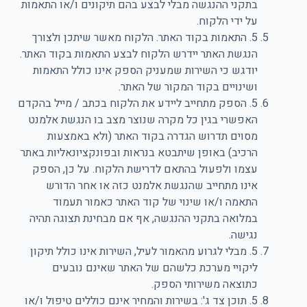
בתקני ההנגשה מבלי לבצע בהם תיקונים ו/או התאמות
על ידי הלקוח.
5. התאמות בקוד האתר. הלקוח מאשר שיתכן ולצורך
הנגשת האתר יידרש הלקוח לבצע התאמות בקוד האתר.
יודגש כי השירות שמעניק הספק אינו כולל התאמות
ושינויים בקוד המקור של האתר.
5. הספק מתחייב ליידע את הלקוח בכתב / מייל בהקדם
האפשרי בגין כל מקרה שנוצר מצב בו הנגשת אלמנט
מסוים תדרוש הגדרה בקוד האתר (ולא באמצעות
הרכיב) באופן שיתבטא בנראות ובפונקציונאליות באתר
עצמו ולפעול בהתאם לדרישת הלקוח. על כן, הספק
אינו מתחייב שהנגשת אלמנט כזה או אחר הדורש
התאמה ו/או שינוי של קוד האתר כאמור תעמוד
במלואה בתקני ההנגשה, אף אם מבחינת תצוגה תהיה
נגישה.
5. מבלי לגרוע מהאמור לעיל, השירות אינו כולל תיקון
ליקויי מערכת כלשהם של האתר שאינם נובעים
כתוצאה משירותי הספק.
5. תוכן צד ג': בשירות והמחיר אינם כוללים טיפול ו/או