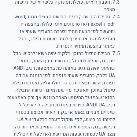
7. העבודה אינה כוללת תחזוקה כלשהיא של נגישות
האתר.
7. חבילת הנגשת קבצים. הנגשת קבצים מסוג word,
pdf, ו-excel ו/או סרטונים אינה כלולה בהצעה זו
ותיעשה לפי הצעת מחיר נפרדת בתעריף שעתי או
תעריף לעמוד או תעריף למס' רשומות וכיו"ב, והכל
כאמור בהצעת המחיר הנפרדת.
7. חבילת טיפול בתוכן. הלקוח יהיה רשאי לרכוש בכל
עת בנק שעות לטיפול בהנגשת תוכן האתר, בתנאי
שהאתר יהיה מונגש באותה עת באמצעות רכיב ANDI
UA בלבד, בתעריף שעתי מופחת, לפי הזמנת עבודה
נפרדת אשר תנאי הסכם זה יחולו עליה. מימוש חבילת
טיפול בתוכן יתאפשר עד שנה מיום רכישת החבילה,
בתנאי שבמועד המימוש האתר מונגש אך ורק באמצעות
רכיב ANDI UA. שירות במסגרת חבילה זו לא יכלול
שינויים מבניים באתר או בקוד האתר ויבוצע בכפוף
להיותו בר ביצוע, לפי שיקול דעתה הבלעדי של UA.
רכישת בנק השעות אינה מהווה התחייבות או הערכה
מצד UA לכמות השעות הנדרשת ו/או לעלות הכוללת