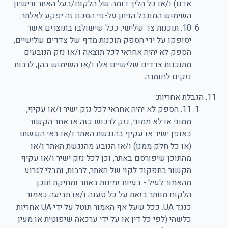
אדם) ו/או כל הליך דומה של הלקוח/בעל האתר ורישיון
השימוש המוגבל הניתן על-פי הסכם זה יפקע לאלתר.
10. תוכנות צד שלישי. ככל שישולבו בתוצרים אשר
יסופקו על ידי הספק תוכנות מדף של צדדים שלישיים,
הספק לא יהיה אחראי לכל תוצאה ו/או נזק הנובעים
מתוכנות צדדים שלישיים אלו ו/או השימוש בהן, לרבות
נזקים לחומרה.
הגבלת אחריות:
11. הספק לא יהיה אחראי לכל נזק ישיר ו/או עקיף,
ממוני או לא ממוני, נזק לרכוש כזה או אחר הקשור
באופן ישיר או עקיף בהנגשת האתר ו/או באי הנגשתו
(או כל חלק ממנו) ו/או הנובע מהנגשת האתר ו/או
מהתוכן שיפורסם באתר, וכן לכל נזק ישיר ו/או עקיף
הקשור בתפקוד לקוי של האתר, לרבות, ומבלי לגרוע
מהאמור לעיל - בעיות זמינות באתר ומחיקת תוכן.
הלקוח מוותר בזאת על כל טענה ו/או תביעה כאמור
כנגד UA. ככל שעל אף האמור תוטל על ידי UA אחריות
כלשהי (לפי כל דין או על ידי ערכאה שיפוטית או מעין