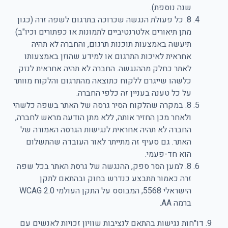
שנה נוספת).
8. כל פעולת הנגשה שכרוכה בתרגום לשפה זרה (כגון
מתן תיאורים אלטרנטיביים לתמונות או כפתורים וכיו"ב)
תיעשה באמצעות תוכנות תרגום, והחברה לא תהיה
אחראית לאיכות התרגום או למידע שהוזן באמצעותו
לאתר כחלק מההנגשה. החברה לא תהיה אחראית לנזק
כלשהו שייגרם ללקוח כתוצאה מהתרגום והלקוח מוותר
על כל טענה בעניין זה כלפי החברה.
8. במקרה שהלקוח הסיר גרסה של האתר בשפה כלשהי
ולאחר מכן החזיר אותה, ללא מתן הודעה מראש לחברה,
החברה לא תהיה אחראית לנגישות הגרסה האמורה של
האתר. גם סעיף זה מתייתר לאור העובדה שהתשלום
הוא חד-פעמי.
8. למען הסר ספק, ההנגשה של גרסת האתר בכל שפה
זרה כאמור תתבצע כנדרש בחוק ובהתאם לתקן
הישראלי 5568, המבוסס על התקן העולמי WCAG 2.0
ברמה AA.
דו"חות נגישות בהתאם לנציבות שוויון זכויות לאנשים עם