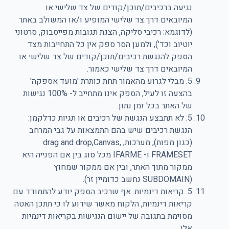
נגיעה ברכיבים/תוכן/קודים של צד שלישי או
המיובאים דרך צד שלישי המופיע ו/או המשולב באתר
(לדוגמא: רכיבי סליקה, הצגת תגובות מפייסבוק, סרטוני
יוטיוב וכד'), ולמען הסר ספק אין כל התחייבות מצד
הספק להנגשת רכיבים/תוכן/קודים של צד שלישי או
המיובאים דרך צד שלישי כאמור.
5. מבלי לגרוע מהאמור תחת כותרת 'מועד אספקה'
בהצעה זו לעיל, הספק אינו מתחייב ל- 100% נגישות
של האתר בכל זמן נתון.
5. לא תתבצע הנגשת של רכיבים או תגיות כדלקמן:
הנגשת רכיבים שיש בהם התמצאות על גבי המרחב
(כגון מפות), מערכות, drag and drop,Canvas,
FRAMESET ו- IFARME מכל סוג בין אם הפנייה היא
ממקור מתוך האתר, ובין אם ממקור שמחוץ
(SUBDOMAIN נחשב כדומיין זר).
5. קריאות דינמיות. אף שרכיב הספק יודע להתמודד עם
קריאות דינמיות, הלקוח מאשר שידוע לו כי תתכן האטה
מסוימת בתגובה של יישום הנגישות בקריאות דינמיות
אלו.