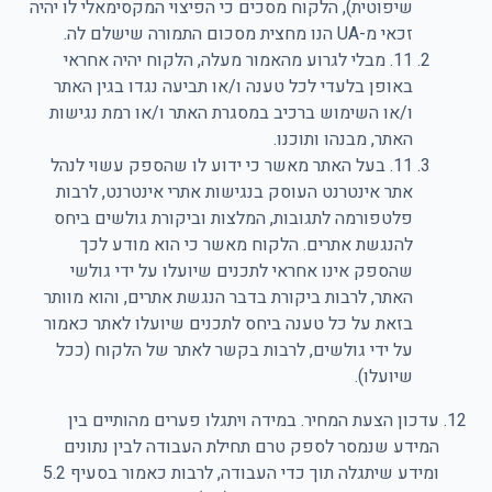
שיפוטית), הלקוח מסכים כי הפיצוי המקסימאלי לו יהיה
זכאי מ-UA הנו מחצית מסכום התמורה שישלם לה.
11. מבלי לגרוע מהאמור מעלה, הלקוח יהיה אחראי
באופן בלעדי לכל טענה ו/או תביעה נגדו בגין האתר
ו/או השימוש ברכיב במסגרת האתר ו/או רמת נגישות
האתר, מבנהו ותוכנו.
11. בעל האתר מאשר כי ידוע לו שהספק עשוי לנהל
אתר אינטרנט העוסק בנגישות אתרי אינטרנט, לרבות
פלטפורמה לתגובות, המלצות וביקורת גולשים ביחס
להנגשת אתרים. הלקוח מאשר כי הוא מודע לכך
שהספק אינו אחראי לתכנים שיועלו על ידי גולשי
האתר, לרבות ביקורת בדבר הנגשת אתרים, והוא מוותר
בזאת על כל טענה ביחס לתכנים שיועלו לאתר כאמור
על ידי גולשים, לרבות בקשר לאתר של הלקוח (ככל
שיועלו).
עדכון הצעת המחיר. במידה ויתגלו פערים מהותיים בין
המידע שנמסר לספק טרם תחילת העבודה לבין נתונים
ומידע שיתגלה תוך כדי העבודה, לרבות כאמור בסעיף 5.2