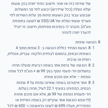
של שירות כזה או אחר. חישוב החזר יתרת בנק שעות
שלא נוצלה (ככל שיידרש) יבוצע לפי סך התשלום
שבוצע עבור בנק השעות פחות סך עלות השירות לפי
תעריף שעתי המלא של UA (350 ₪ לשעה בתוספת
מע"מ). מובהר כי בנסיבות מסוימות, חישוב זה יוביל
להעדר יתרה להחזר.
הנגשה שפות:
8. הצעת המחיר כוללת הנגשה ב- 3 שפות מתוך 4
השפות הבאות, בהתאם לבחירת הלקוח: עברית, אנגלית,
רוסית או ערבית.
8. הנגשה של גרסת אתר בשפה רביעית ומעלה תהיה
בתשלום חד-פעמי נוסף בסך 99 ₪ + מע"מ לכל שפה
נוספת – אלא אם סוכם אחרת.
8. אתר אינטרנט בשפה שאינה נמנית על 4 שפות
הבסיס, כמפורט בסעיף 22.1 לעיל, תהיה בעלות
חד-פעמית נוספת של 99 ₪, אלא אם סוכם אחרת
(לדוגמא הנגשת אתר שקיים רק בשפה הסינית או
הספרדית, תעלה 699 ₪ לשנה הראשונה ו- 600 ₪ לכל