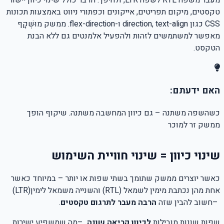
מעבר משפה RTL לשפה LTR, ולהיפך. הדבר כולל שינוי כיוון יישור
טקסטים, מיקום תפריטים, אייקונים וכפתורי ניווט באמצעות תכונות
CSS כגון direction, text-align ו-flex-direction. ממשק מוּשְׁקָף
מאפשר למשתמשים לזהות ולהפעיל אלמנטים גם ללא הבנת
הטקסט.
האם ידעתם:
כשהשפה משתנה – גם כיוון המחשבה משתנה. שיקוף הופך
ממשק זר למוכר
שינוי כיוון = שינוי חוויית השימוש
כאשר יוצרים ממשק שתומך בשתי שפות או יותר – במיוחד כאשר
אחת מהן נכתבת מימין לשמאל
(RTL)
והשנייה משמאל לימין
(LTR)
–
חשוב להבין שזה
הרבה מעבר לתרגום טקסטים
.
שפות שונות מובילות
לכיוון קריאה שונה
–
מה שמשפיע ישירות