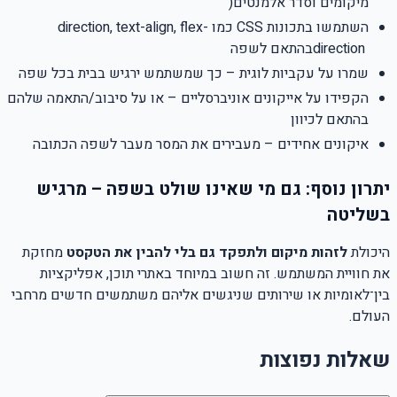
מיקומים וסדר אלמנטים
)
השתמשו בתכונות
CSS
כמו
direction, text-align, flex-
direction
בהתאם לשפה
שמרו על עקביות לוגית – כך שמשתמש ירגיש בבית בכל שפה
הקפידו על אייקונים אוניברסליים – או על סיבוב/התאמה שלהם
בהתאם לכיוון
איקונים אחידים – מעבירים את המסר מעבר לשפה הכתובה
יתרון נוסף: גם מי שאינו שולט בשפה – מרגיש
בשליטה
היכולת
לזהות מיקום ולתפקד גם בלי להבין את הטקסט
מחזקת
את חוויית המשתמש. זה חשוב במיוחד באתרי תוכן, אפליקציות
בין־לאומיות או שירותים שניגשים אליהם משתמשים חדשים מרחבי
העולם
.
שאלות נפוצות