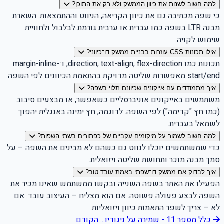
למה חשוב לשנות את כיוון הממשק ולא רק את התוכן?
כי שפה מכתיבה גם את כיוון הקריאה, הניווט וההתמצאות. השארת
מבנה LTR בשפה כמו עברית או ערבית גורמת לבלבול ולחוויית
שימוש לקויה.
אילו תכונות CSS עוזרות בבניית ממשק דו־כיווני?
תכונות כמו direction, text-align, flex-direction, ו־margin-inline-
start/end מאפשרות שליטה מדויקת בהתאמת הכיוונים לפי השפה.
איך מתמודדים עם אייקונים שכיוונם תלוי בשפה?
משתמשים באייקונים אוניברסליים כשאפשר, או מבצעים סיבוב
(כמו חץ "קדימה") לפי השפה. לדוגמה, חץ ימינה באנגלית יהפוך
לשמאל בעברית.
למה חשוב לשמור על מיקומים עקביים של כפתורים בשתי השפות?
כדי שמשתמשים יוכלו לנווט גם כשהם לא מבינים את השפה – על
סמך מבנה מוכר ותחושת שליטה ויזואלית.
איך לבדוק אם ממשק דו־שפתי באמת עובד טוב?
הפעילו את האתר בשפה השנייה ובקשו ממשתמש שאינו מכיר את
השפה לבצע פעולה פשוטה. אם הוא מצליח – העיצוב עובד. אם
לא – צריך לשפר התאמות כיוון ויזואליות.
כלל מספר 11 - שמירה על ניגודיו...
הקודם