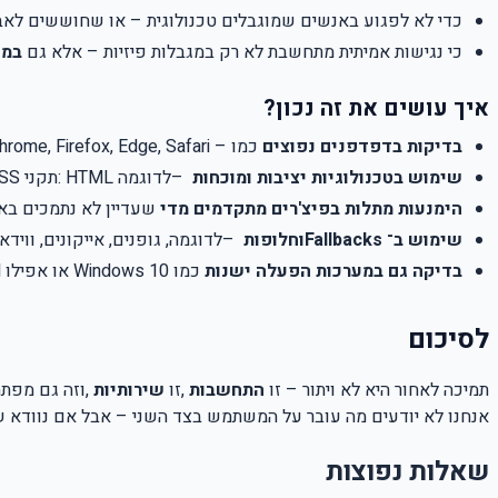
כדי לא לפגוע באנשים שמוגבלים טכנולוגית – או שחוששים לאבד
כי נגישות אמיתית מתחשבת לא רק במגבלות פיזיות – אלא גם
במג
איך עושים את זה נכון
?
בדיקות בדפדפנים נפוצים
כמו
rome, Firefox, Edge, Safari –
שימוש בטכנולוגיות יציבות ומוכחות
–
לדוגמה
: HTML
תקני
CSS
הימנעות מתלות בפיצ'רים מתקדמים מדי
שעדיין לא נתמכים באו
שימוש ב־
Fallbacks
וחלופות
–
לדוגמה, גופנים, אייקונים, ווידא
בדיקה גם במערכות הפעלה ישנות
כמו
Windows 10
או אפילו
d
לסיכום
תמיכה לאחור היא לא ויתור – זו
התחשבות
,
זו
שירותיות
,
וזה גם מפתח
אנחנו לא יודעים מה עובר על המשתמש בצד השני – אבל אם נוודא 
שאלות נפוצות