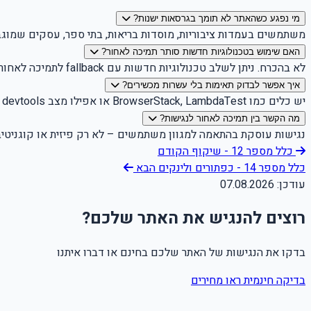
מי נפגע כשהאתר לא תומך בגרסאות ישנות?
משתמשים בעמדות ציבוריות, מוסדות בריאות, בתי ספר, עסקים שמוג
האם שימוש בטכנולוגיות חדשות סותר תמיכה לאחור?
לא בהכרח. ניתן לשלב טכנולוגיות חדשות עם fallback לתמיכה לאחור – כך שהמשתמשים החדשים נהנים מחידושים, והוותיקים לא מודרים.
איך אפשר לבדוק תאימות בלי עשרות מכשירים?
יש כלים כמו BrowserStack, LambdaTest או אפילו מצב devtools עם סימולציות – שמאפשרים לבדוק התנהגות דפדפן בגרסאות שונות.
מה הקשר בין תמיכה לאחור לנגישות?
נגישות עוסקת בהתאמה למגוון משתמשים – לא רק פיזית או קוגניטיבית
כלל מספר 12 - שיקוף
הקודם
כלל מספר 14 - כפתורים ולינקים
הבא
עודכן:
07.08.2026
רוצים להנגיש את האתר שלכם?
בדקו את הנגישות של האתר שלכם בחינם או דברו איתנו
בדיקה חינמית
ראו מחירים