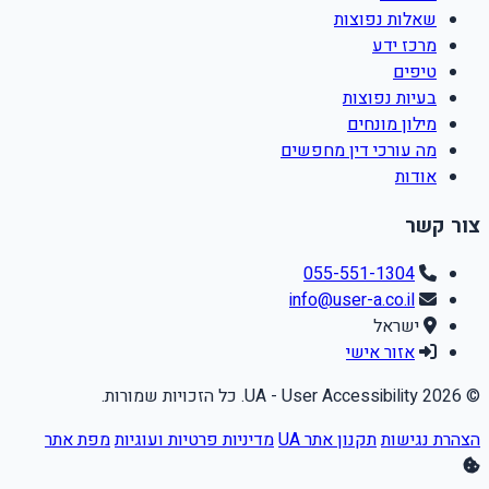
שאלות נפוצות
מרכז ידע
טיפים
בעיות נפוצות
מילון מונחים
מה עורכי דין מחפשים
אודות
צור קשר
055-551-1304
info@user-a.co.il
ישראל
אזור אישי
© 2026 UA - User Accessibility. כל הזכויות שמורות.
הצהרת נגישות
תקנון אתר UA
מדיניות פרטיות ועוגיות
מפת אתר