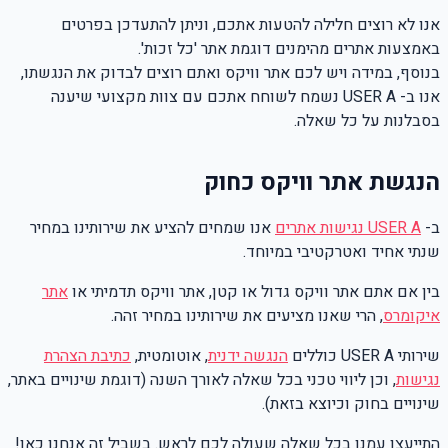
אנו לא רוצים חלילה להטעות אתכם, וניתן להתעדכן בפרטים
באמצעות אתרים מהימנים דוגמת אתר 'כל זכות'.
בנוסף, במידה ויש לכם אתר וויקס ואתם רוצים לבדוק את הנגשתו,
אנו ב- USER A נשמח לשוחח אתכם עם צוות מקצועי שיענה
בסבלנות על כל שאלה.
הנגשת אתר וויקס כחוק
ב-
USER A
נגישות אתרים
אנו שמחים להציע את שירותינו במחיר
שנתי אחיד ואטרקטיבי במיוחד.
בין אם אתם אתר וויקס גדול או קטן, אתר וויקס תדמיתי או
אתר
איקומרס
, הרי שאנו מציעים את שירותינו במחיר זהה.
שירותי USER A כוללים
הנגשה ידנית
, אוטומטית,
כתיבת
הצהרת
נגישות
, וכן ליווי טכני בכל שאלה לאורך השנה (דוגמת שינויים באתר,
שינויים בחוק וכיוצא בזאת).
התייעצו עמנו בכל שאלה שעולה לכם לראש. בשביל זה אנחנו כאן!