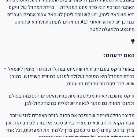
באמצעות הטמעת לחצן נגישות וביצוע התאמות ידניות ואוטומטיות.
האתגר המרכזי הוא סדר ניווט המקלדת – ברירת המחדל של וויקס
היא משמאל לימין, ויש לשנותה לימין לשמאל עבור אתרים בעברית.
כמו כן יש לוודא תיאורי ALT מדויקים לתמונות ולוודא שהניווט
מתבצע מלמעלה למטה.
האם ידעתם:
באתרי וויקס בעברית, ודאו שהניווט במקלדת מוגדר מימין לשמאל –
ברירת המחדל היא הפוכה ועלולה לפגוע בחוויית השימוש. כמובן
שיש לכך פתרונות טכניים פשוטים.
וויקס נחשבת לאחת מפלטפורמות בניית האתרים הנפוצות בעולם,
וכמובן מהווה גם מקור לגאווה ישראלית כמוצר כחול-לבן.
מדובר בפלטפורמה שהופכת את תחום בניית האתרים לנגיש יותר
עבור הקהל הרחב שאינו מצויד בידע טכני: אין צורך לכתוב קוד, אין
צורך ברקע קודם (אם כי כמובן צריך ללמוד את המערכת), וכל אחד