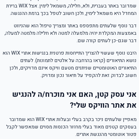
שמדובר באתר בעברית, ולא, חלילה, משמאל לימין. אצל WIX ברירת
המחדל היא משמאל לימין, ולכן חשוב לטפל בכך ברמת ההנגשה.
דבר נוסף שלעתים מתפספס באתר ומצריך טיפול הוא שהניווט
באמצעות המקלדת יהיה מלמעלה למטה ולא חלילה מלמטה למעלה,
דבר שגם-כן לעתים קורה שם.
היבט נוסף שעשוי להצריך התייחסות פרטנית בנגישות אתרי WIX הוא
נושא התיאורים (קראו בהרחבה על אלטים לתמונות). לעתים
התיאורים האוטומטיים שניתנים מטעם וויקס אינם מדויקים, ולכן
חשוב לבדוק זאת להקפיד על תיאור נכון ומדויק.
אני עסק קטן, האם אני מוכרח/ה להנגיש
את אתר הוויקס שלי?
מאפיין שלעתים ניכר בקרב בעלי ובעלות אתרי WIX הוא שמדובר
בעסקים קטנים מאוד בעלי מחזור הכנסות מסוים שמאפשר לקבל
פטור אוטומטי מהנגשת אתרים.