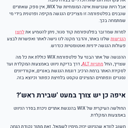
אבל היות שנגישות אינה המומחיות של WIX, אין ספק שאתרים
שנבנים בפלטפורמה זו מצריכים הנגשה מקיפה ופרטנית בידי מי
שמתמחה בכך.
למרות שמדובר בפלטפורמת קוד סגור, ניתן להטמיע את
לחצן
הנגישות
שלנו באתר, והדבר מקנה לנו גישה לאתר ואפשרות לבצע
פעולות הנגשה ידניות ואוטומטיות כנדרש.
ההנגשה של אתר הבנוי על פלטפורמת WIX כוללת את כל מה
שצריך, החל
מתגיות ALT
, דרך בדיקת ניווט באמצעות המקלדת ועד
לסקירת האתר ברמת הרכיב דוגמת הנגשת באנרים, אקורדיונים
נסגרים ונפתחים המציגים טקסט בלחיצת כפתור וכיוצא בזה.
איפה כן יש צורך במעט 'שבירת ראש'?
החולשה העיקרית של WIX בהנגשת אתרים ניכרת בסדר הניווט
באמצעות המקלדת.
חשוב לוודא שהניווט יהיה מימין לשמאל, זאת מתוך נקודת הנחה