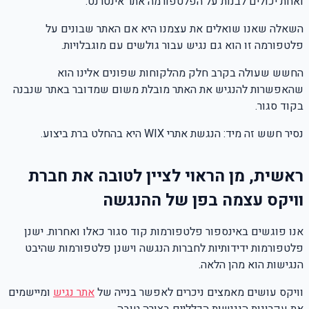
ואחת יכולים לבנות על הפלטפורמה אתר אינטרנט.
השאלה שאנו שואלים את עצמנו היא אם האתר שבונים על
פלטפורמה זו הוא גם נגיש עבור גולשים עם מוגבלויות.
החשש שעולה בקרב חלק מהלקוחות שפונים אלינו הוא
שהאפשרות להנגיש את האתר מובלת משום שמדובר באתר שנבנה
בקוד סגור.
נסיר חשש זה מיד: הנגשת אתרי WIX היא בהחלט ברת ביצוע.
ראשית, מן הראוי לציין לטובה את חברת
וויקס עצמה בפן של ההנגשה
אנו פוגשים באינספור פלטפורמות קוד סגור כאלו ואחרות. ישנן
פלטפורמות ידידותיות לחברות הנגשה וישנן פלטפורמות שהיבט
הנגישות הוא מהן הלאה.
וויקס עושים מאמצים ניכרים לאפשר בנייה של
אתר נגיש
ומיישמים
את עקרונות הנגישות הכלליים בצורה טובה.