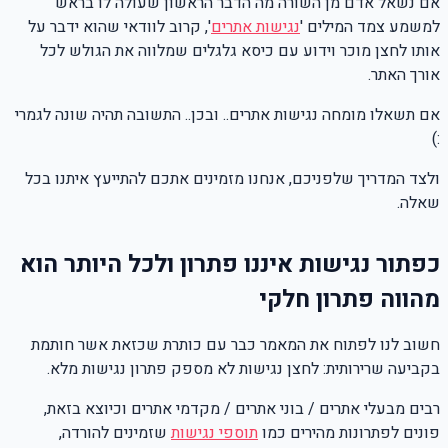
אם נשאל אדם מן השורה מה הדבר הראשון שעולה לו בראש
למשמע צמד המילים '
נגישות אתרים
', קרוב לוודאי שהוא ידבר על
אותו לחצן מוכר וידוע עם כיסא גלגלים שמלווה את הגולש לכל
אורך האתר.
אם תשאלו מומחה נגישות אתרים.. ובכן.. התשובה תהיה שונה לגמרי
:)
ולצד המדריך שלפניכם, אנחנו מזמינים אתכם להתייעץ איתנו בכל
שאלה.
כפתור נגישות איננו פתרון ולכל היותר הוא
מהווה פתרון חלקי
חשוב לנו לפתוח את המאמר כבר עם כותרת שכזאת אשר חותמת
בקביעה שרירותית: לחצן נגישות לא מספק פתרון נגישות מלא.
רבים מבעלי אתרים / בוני אתרים / מקדמי אתרים וכיוצא בזאת,
פונים לפתרונות מהירים כמו
תוספי נגישות
שזמינים להורדה,