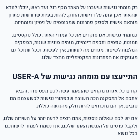
רק מומחי נגישות שיעברו על האתר מכף רגל ועד ראש, יוכלו לוודא
שהאתר אכן עונה על דרישות החוק, לזהות בעיות שדורשות פתרון
מותאם אישית ולספק פתרונות שמבוססים על ניסיון ומומחיות.
כמומחי נגישות, אנו סוקרים את כל עמודי האתר, כולל טקסטים,
תמונות, טפסים ותכנים דינמיים, מזהים סוגיות שונות, מספקים
המלצות לשיפור, מנחים מה לעשות, איך לעשות, וככל שנוכל גם
מעניקים את הפתרונות המקסימליים מהצד שלנו.
התייעצו עם מומחה נגישות של USER-A
קודם כל, אנחנו מקווים שהמאמר עשה לכם מעט סדר, והביא
אתכם אל המסקנה הכה חשובה שכפתורי נגישות לכשעצמם הם
טובים, אך הם מוכרחים להיות חלק מהנגשה כוללת.
אם יש לכם שאלות נוספות, אתם רוצים לדעת יותר על השירות שלנו,
ולקבל פרטים על הנגשת האתר שלכם, אנו נשמח לעמוד לרשותכם
בכל נושא.