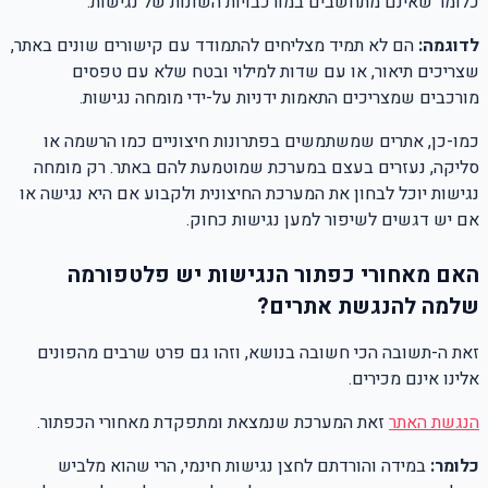
כלומר שאינם מתחשבים במורכבויות השונות של נגישות.
לדוגמה:
הם לא תמיד מצליחים להתמודד עם קישורים שונים באתר,
שצריכים תיאור, או עם שדות למילוי ובטח שלא עם טפסים
מורכבים שמצריכים התאמות ידניות על-ידי מומחה נגישות.
כמו-כן, אתרים שמשתמשים בפתרונות חיצוניים כמו הרשמה או
סליקה, נעזרים בעצם במערכת שמוטמעת להם באתר. רק מומחה
נגישות יוכל לבחון את המערכת החיצונית ולקבוע אם היא נגישה או
אם יש דגשים לשיפור למען נגישות כחוק.
האם מאחורי כפתור הנגישות יש פלטפורמה
שלמה להנגשת אתרים?
זאת ה-תשובה הכי חשובה בנושא, וזהו גם פרט שרבים מהפונים
אלינו אינם מכירים.
הנגשת האתר
זאת המערכת שנמצאת ומתפקדת מאחורי הכפתור.
כלומר:
במידה והורדתם לחצן נגישות חינמי, הרי שהוא מלביש