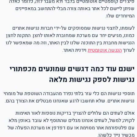
פיצ'רים קוסמטיים אוטומטיים בלבד ולא מעבר לזה, כלומר כאלה
שניתן ליישם לכל אתר באותה צורה מבלי להתחשב במאפיינים
המיוחדים שלו.
לעומתו, לחצני נגישות שמסופקים על-ידי חברות נגישות אתרים
כמונו, מגיעים יחד עם מערכת שמחוברת לאותו לחצן. התקנת לחצן
הנגישות מחברת בין התוכנה שלנו לבין האתר, וזה מה שמאפשר לנו
לערוך
הנגשה אוטומטית
וידנית האתר.
ישנם עוד כמה דגשים שמונעים מכפתורי
נגישות לספק נגישות מלאה
תוספי נגישות הם כלי עזר בלתי נפרד מהעבודה השוטפת של מומחי
נגישות אתרים. שלא תחשבו לרגע שאנחנו מבטלים את הצורך בהם.
אולם לעתים הם עלולים להצריך בדיקות נוספות לאור תאימות
לקויה; למשל, לעתים אנחנו מגלים שהתוסף לא עובד באופן מלא
עם פלטפורמת אתר מסוימת או עם דפדפן או מערכת הפעלה של
מכשיר נייד כלשהו.