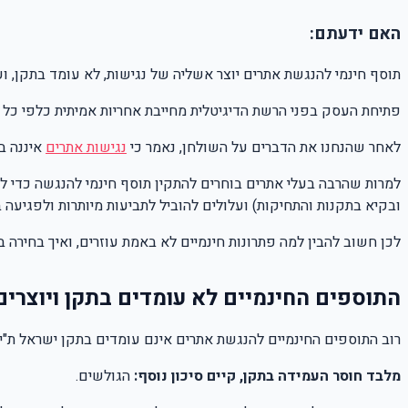
האם ידעתם:
תוסף חינמי להנגשת אתרים יוצר אשליה של נגישות, לא עומד בתקן, 
פתיחת העסק בפני הרשת הדיגיטלית מחייבת אחריות אמיתית כלפי כל ה
לאחר שהנחנו את הדברים על השולחן, נאמר כי
נגישות אתרים
איננה ב
למרות שהרבה בעלי אתרים בוחרים להתקין תוסף חינמי להנגשה כדי לס
ובקיא בתקנות והתחיקות) ועלולים להוביל לתביעות מיותרות ולפגיעה ב
לכן חשוב להבין למה פתרונות חינמיים לא באמת עוזרים, ואיך בחירה
התוספים החינמיים לא עומדים בתקן ויוצרי
רוב התוספים החינמיים להנגשת אתרים אינם עומדים בתקן ישראל ת"י 5568 ברמה AA כפי שנדרש בתקנות
מלבד חוסר העמידה בתקן, קיים סיכון נוסף:
הגולשים.