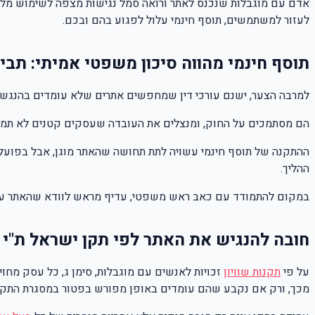
אדם עם מוגבלות שנכנס לאתר ורואה סמל נגישות מצפה לשימוש מלא ב
לעזור למשתמשים, תוסף חינמי עלול לפגוע בהם ובכם.
תוסף חינמי מהווה סיכון משפטי אמיתי: תב
למרבה הצער, ישנם עורכי דין שמחפשים אתרים שלא עומדים בהנגשה, 
הם מסתמכים על החוק, ומנצלים את העובדה שעסקים קטנים לא תמיד מכירים את
ההתקנה של תוסף חינמי עשויה לתת תחושה שהאתר מוגן, אבל בפועל את
ההליך.
במקום להתמודד עם כאב ראש משפטי, עדיף מראש לוודא שהאתר עו
חובה להנגיש את האתר לפי תקן ישראל ת"י 5568 רמה AA
על פי
תקנות שוויון
זכויות לאנשים עם מוגבלות, סימן ג, כל עסק מחו
מכך, ורק אם נקבע שהם עומדים באופן מפורש בפטור במסגרת התקנ