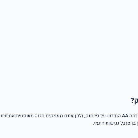
ק?
תוספים חינמיים להנגשת אתרים אינם עומדים בתקן ישראל ת"י 5568 רמה AA הנדרש על פי חוק, ול
ו סרגל נגישות חינמי.