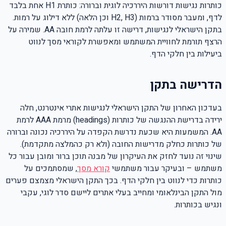
כותרות נגישות דורשות היררכיה לוגית וברורה: כותרת H1 אחת בלבד
לדף, ומעבר מסודר ברמות (H2, H3 וכן הלאה) ללא דילוג על רמות.
בתקן הישראלי לנגישות, דרישה זו עלתה לרמת חובה AA. שמירה על
הרצף תורמת לחוויית המשתמש ומאפשרת לקוראי מסך לנווט
ביעילות בין חלקי הדף.
הדרישה בתקן
בעדכון האחרון של התקן הישראלי לנגישות אתרי אינטרנט, חלה
ירידה בדרישת ההנגשה של כותרות (headings) מרמת AAA לרמת
AA. המשמעות היא שכעת נדרשת הקפדה על היררכיה נכונה וברורה
של כותרות כחלק מדרישות החובה (ולא רק כהמלצה מתקדמת).
שינוי זה נועד לחזק את העיקרון של מבנה תוכן ברור ומובן עבור כל
משתמש – ובעיקר עבור משתמשי
קורא מסך
, שמסתמכים על
כותרות כדי לנווט בין חלקי הדף. בכך התקן הישראלי מצמצם פערים
מול התקן הבינלאומי ומחייב בעלי אתרים ליישם סדר לוגי, עקבי
ונגיש בכותרות.