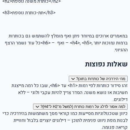
</h2>
כותרת משנה נוספת
<h2>
</h3>
תת-כותרת נוספת
<h3>
במאמרים ארוכים במיוחד ניתן ואף מומלץ להשתמש גם בכותרות
ברמות נמוכות יותר
– <h4>, <h5>,
ואף
<h6> –
כל עוד נשמר הרצף
ההגיוני
.
שאלות נפוצות
מהי היררכיה של כותרות בתוכן?
זהו סידור כותרות לפי רמות <h1> עד <h6>, שבו כל רמה מייצגת
חשיבות או נושא משנה. הסדר צריך להיות עקבי ולוגי – ללא
דילוגים.
למה אסור לדלג על רמות כותרת (למשל מ־H2 ל־H4)?
כיוון שטכנולוגיות מסייעות כמו קוראי מסך משתמשות בהיררכיה כדי
לבנות מפת ניווט פנימית לתוכן – דילוגים יוצרים בלבול וחוויית
קריאה פגומה.