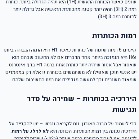
שונים כאשר הכותרת הראשית (
H
1) היא תהיה הגדולה ביותר. כותרת
רמה 2 (
H
3) תהיה יותר קטנה מהכותרת הראשית אבל גדולה יותר
לכותרת רמה 3 (
H
3).
רמות הכותרות
קיימים
6
רמות שונות של כותרות כאשר
H1
היא הרמה הגבוהה ביותר
ו
H6
היא הנמוכה ביותר. אחד הדברים אם לא החשוב שבהם הוא
שאסור אבל אסור שיהיה יותר כותרת אחת ברמה
H1
בדף אינטרנט .
יש אנשי תוכן שאפילו לא משתמשים בכותרת זו אלא רק במאמרים
שמאוד חשובים וכך למעשה מגדילים את רמת החשיבות שלהם.
היררכיה בכותרות – שמירה על סדר
ונגישות
כדי לשמור על מבנה מאורגן, נוח לקריאה ונגיש – יש להקפיד על
היררכיה נכונה בין רמות הכותרות. הכוונה היא
לא לדלג על רמות
.
לדוגמה, אין לעבור מכותרת ברמה שנייה
(<h2>)
ישירות לכותרת