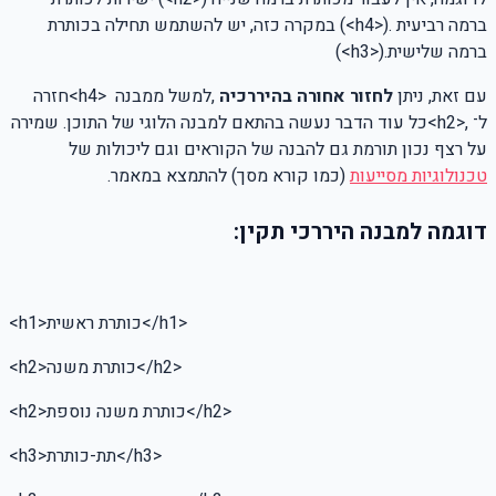
ברמה רביעית
(<h4>).
במקרה כזה, יש להשתמש תחילה בכותרת
ברמה שלישית
(<h3>).
עם זאת, ניתן
לחזור אחורה בהיררכיה
,
למשל ממבנה
<h4>
חזרה
ל־
<h2>,
כל עוד הדבר נעשה בהתאם למבנה הלוגי של התוכן. שמירה
על רצף נכון תורמת גם להבנה של הקוראים וגם ליכולות של
טכנולוגיות מסייעות
(כמו קורא מסך) להתמצא במאמר
.
דוגמה למבנה היררכי תקין
:
</h1>
כותרת ראשית
<h1>
</h2>
כותרת משנה
<h2>
</h2>
כותרת משנה נוספת
<h2>
</h3>
תת-כותרת
<h3>