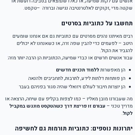
אנשים עם לקות שמיעה, או כאלו שנמצאים בסביבה רועשת או
שקטה מדי
,
זקוקים לאלטרנטיבה נגישה וברורה
–
טקסט
.
תחשבו על כתוביות בסרטים
רבים מאיתנו נהנים מסרטים עם כתוביות גם אם אנחנו שומעים
היטב – לפעמים כדי להבין שפה זרה, או כשאנחנו לא יכולים
להגביר את הקול
.
עבור אנשים חרשים או כבדי שמיעה, הכתוביות הן הרבה יותר מזה
:
הן מאפשרות
ללמוד תכנים חדשים
הן פותחות דלתות לידע, לתרבות, לתחביבים ולהנאה
הן יוצרות חיבור לעולם ויזואלי שהיה סגור בפניהם בעבר
מה שעבורנו מובן מאליו – כמו לצפות בקליפ עם שיחה, הרצאה או
מדריך טכני
–
עבורם זו פריצת דרך כשהטקסט מונגש במקביל
לקול
.
יתרונות נוספים: כתוביות תורמות גם לחשיפה