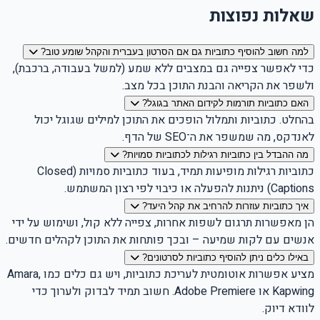
שאלות נפוצות
למה חשוב להוסיף כתוביות גם אם הסרטון בעברית והקהל שומע טוב?
כדי לאפשר צפייה גם במצבים ללא שמע (למשל בעבודה, ברכבת),
ולשפר את הקריאה והבנת התוכן בכל מצב.
האם כתוביות תורמות לקידום האתר בגוגל?
בהחלט. כתוביות ותמלול הופכים את התוכן למילים שגוגל יכול
לאנדקס, מה שמשפר את ה־SEO של הדף.
מה ההבדל בין כתוביות רגילות לכתוביות סמויות?
כתוביות רגילות מופיעות תמיד, בעוד כתוביות סמויות (Closed
Captions) ניתנות להפעלה או כיבוי לפי רצון המשתמש.
איך כתוביות עוזרות להרחיב את קהל היעד?
הן מאפשרות תרגום לשפות אחרות, צפייה ללא קול, ושימוש על ידי
אנשים עם לקות שמיעה – ובכך פותחות את התוכן לקהלים חדשים.
באילו כלים ניתן להוסיף כתוביות לסרטונים?
מציע אפשרות אוטומטית לעריכת כתוביות, ויש גם כלים כמו Amara,
Kapwing או Adobe Premiere. חשוב תמיד לבדוק ולערוך כדי
לוודא דיוק.