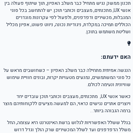
תכנון ממשק נגיש מתחיל כבר משלב האפיון, תוך שיתוף פעולה בין
אנשי UX, מתכנתים, מעצבים וכותבי תוכן. יש להתחשב בכל סוגי
המגבלות, מכשירים ודפדפנים, ולפעול לפי עקרונות מוגדרים
הכוללים תמיכה במקלדת, ניגודיות נכונה, ניווט פשוט, אפיון מכליל
ושליטת משתמש בתוכן.
האם ידעתם:
הנגשה אמיתית מתחילה כבר משלב האפיון – כשחושבים מראש על
כל סוגי המשתמשים, נמנעים מטעויות יקרות, ובונים חוויית שימוש
שוויונית ונעימה לכולם.
כאשר אנשי
UX
,
מתכנתים, מעצבים וכותבי תוכן עובדים יחד
ויוצרים אתרים נגישים כראוי, הם למעשה מציעים ללקוחותיהם מוצר
ברמה הגבוהה ביותר. .
בגלל ששלל האפשרויות לגלוש ברשת האינטרנט היא עצומה, החל
משלל הדפדפנים ועד לשלל המכשירים שרק הולך וגדל דרוש