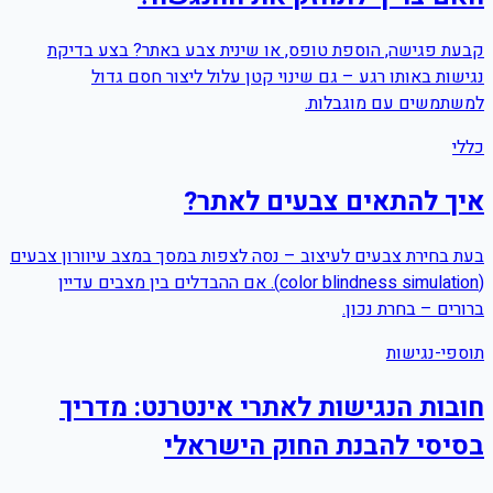
קבעת פגישה, הוספת טופס, או שינית צבע באתר? בצע בדיקת
נגישות באותו רגע – גם שינוי קטן עלול ליצור חסם גדול
למשתמשים עם מוגבלות.
כללי
איך להתאים צבעים לאתר?
בעת בחירת צבעים לעיצוב – נסה לצפות במסך במצב עיוורון צבעים
(color blindness simulation). אם ההבדלים בין מצבים עדיין
ברורים – בחרת נכון.
תוספי-נגישות
חובות הנגישות לאתרי אינטרנט: מדריך
בסיסי להבנת החוק הישראלי