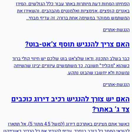
הפחיתו הסחות דעת מיותרות באתר עבור כלל הגולשים. הסירו
באנרים קופצים, אנימציות ואלמנטים מהבהבים, והשאירו את
המשתמש ממוקד במשימה אחת ברורה. זה עדיף מבחי...
הנגשת-אתרים
האם צריך להנגיש תוסף צ’אט-בוט?
כבר בשלב התכנון, ודאו שלצ'אט בוט שלכם יש חיווי קולי ברור
כשהוא "מקליד" תשובה. כך משתמשים עיוורים יבינו שהשיחה
נמשכת ולא יחשבו שהבוט נתקע.
הנגשת-אתרים
האם יש צורך להנגיש רכיב דירוג כוכבים
צד ג’ באתר?
כאשר אתם מציגים באתרכם דירוג (למשל ‎4.5‎ מתוך ‎5‎), אל תתארו
לקוראי המסך כל כוכב בנפרד. עדיף להגדיר את כל הרכיב כאובייקט