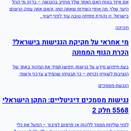
אם אינך בטוח האם האתר שלך מחויב בהנגשה – בדוק מי קהל
היעד שלך, מה אופי השירות שאתה נותן, והאם אתה עסק הרשום
בישראל. זו נקודת פתיחה טובה עוד לפני ייעוץ...
חקיקה
מי אחראי על חקיקת הנגישות בישראל?
הכרת הגוף הממונה
בעת חיפוש מידע על נגישות, חפשו תמיד את המקור באתר של
הנציבות לשוויון זכויות – כך תבטיחו שהמידע עדכני ורשמי.
הנגשת-מסמכים
נגישות מסמכים דיגיטליים: התקן הישראלי
5568 חלק 2
לפני שליחת מסמך ללקוח או פרסום לציבור – הפעל את כלי