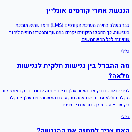
הנגשת אתרי קורסים אונליין
כבר בשלב בחירת מערכת הקורסים (LMS) ודאו שהיא תומכת
בנגישות, כך תחסכו תיקונים יקרים בהמשך ותבטיחו חוויית לימוד
שוויונית לכל המשתמשים.
כללי
מה ההבדל בין נגישות חלקית לנגישות
מלאה?
לפני שאתה בודק אם האתר שלך נגיש – נסה לנווט בו רק באמצעות
מקלדת וללא עכבר. אם אתה נתקע, גם המשתמשים שלך ייתקלו
בקושי – וזה סימן ברור שצריך שיפור.
כללי
האם צריך לתחזק את ההנגשה?